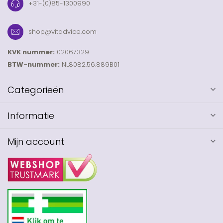
+31-(0)85-1300990
shop@vitadvice.com
KVK nummer:
02067329
BTW-nummer:
NL8082.56.889B01
Categorieën
Informatie
Mijn account