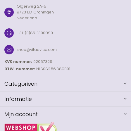
Olgerweg 2A-5
9723 ED Groningen
Nederland
+31-(0)85-1300990
shop@vitadvice.com
KVK nummer:
02067329
BTW-nummer:
NL8082.56.889B01
Categorieën
Informatie
Mijn account