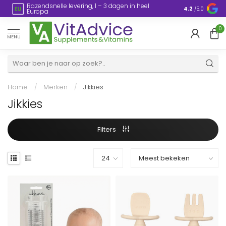
Plasticvrije verpakking
4.2
/5.0
0
MENU
Home
/
Merken
/
Jikkies
Jikkies
Filters