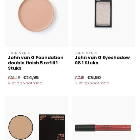
JOHN VAN G
JOHN VAN G
John van G Foundation
John van G Eyeshadow
double finish 5 refill 1
08 1 Stuks
Stuks
€14,95
€6,50
€16,45
€7,15
Niet op voorraad
Niet op voorraad