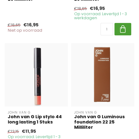
€16,95
€18,65
Op voorraad. Levertijd 1 - 3
werkdagen
€16,95
€18,65
Niet op voorraad
JOHN VAN G
JOHN VAN G
John van G Lip stylo 44
John van G Luminous
long lasting 1 Stuks
foundation 22 25
Milliliter
€11,95
€13,15
Op voorraad. Levertijd 1 - 3