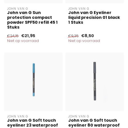
JOHN VAN G
JOHN VAN G
John van G Sun
John van G Eyeliner
protection compact
liquid precision 01 black
powder SPF50 refill 45 1
1 Stuks
Stuks
€21,95
€8,50
€24,15
€9,35
Niet op voorraad
Niet op voorraad
JOHN VAN G
JOHN VAN G
John van G Soft touch
John van G Soft touch
eyeliner 23 waterproof
eyeliner 80 waterproof