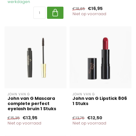
werkdagen
€16,95
€18,65
Niet op voorraad
JOHN VAN G
JOHN VAN G
John van G Mascara
John van G Lipstick 806
complete perfect
1 Stuks
eyelash bruin 1 Stuks
€13,95
€12,50
€15,35
€13,75
Niet op voorraad
Niet op voorraad