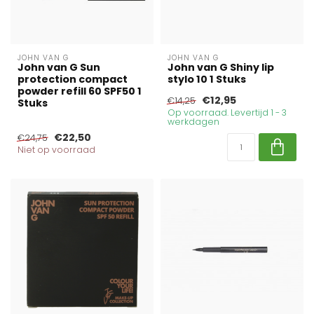
JOHN VAN G
JOHN VAN G
John van G Sun
John van G Shiny lip
protection compact
stylo 10 1 Stuks
powder refill 60 SPF50 1
€12,95
€14,25
Stuks
Op voorraad. Levertijd 1 - 3
werkdagen
€22,50
€24,75
Niet op voorraad