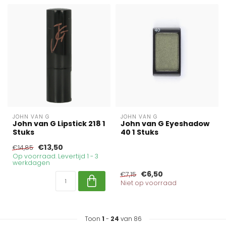
JOHN VAN G
JOHN VAN G
John van G Lipstick 218 1
John van G Eyeshadow
Stuks
40 1 Stuks
€13,50
€14,85
Op voorraad. Levertijd 1 - 3
werkdagen
€6,50
€7,15
Niet op voorraad
Toon
1
-
24
van 86