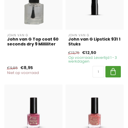
JOHN VAN G
JOHN VAN G
John van G Top coat 60
John van G Lipstick 931 1
seconds dry 9 Milliliter
Stuks
€12,50
€13,75
Op voorraad. Levertijd 1 - 3
werkdagen
€8,95
€9,85
Niet op voorraad