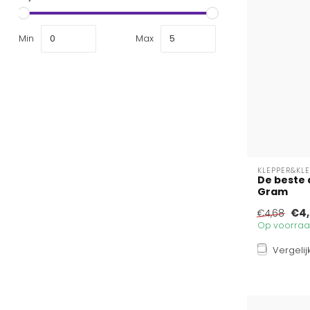
Min
Max
KLEPPER&KL
De beste 
Gram
€4,
€4,68
Op voorraad
Vergelij