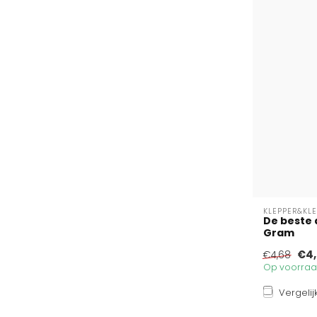
KLEPPER&KL
De beste 
Gram
€4,
€4,68
Op voorraad
Vergelij