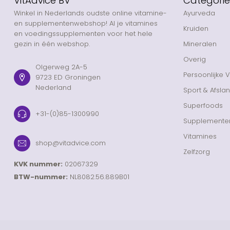
VitAdvice BV
Categori
Winkel in Nederlands oudste online vitamine-
Ayurveda
en supplementenwebshop! Al je vitamines
Kruiden
en voedingssupplementen voor het hele
gezin in één webshop.
Mineralen
Overig
Olgerweg 2A-5
Persoonlijke 
9723 ED Groningen
Nederland
Sport & Afsla
Superfoods
+31-(0)85-1300990
Supplemente
Vitamines
shop@vitadvice.com
Zelfzorg
KVK nummer:
02067329
BTW-nummer:
NL8082.56.889B01