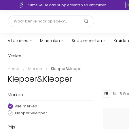
Ruime keuze aan supplementen en vitaminen
Vitamines
Mineralen
Supplementen
Kruiden
Merken
Home
/
Merken
/
Klepper&Klepper
Klepper&Klepper
6
Pro
Merken
Alle merken
Klepper&Klepper
Prijs