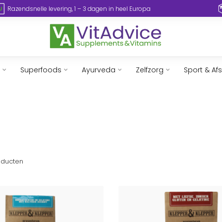
Razendsnelle levering, 1 – 3 dagen in heel Europa
Superfoods
Ayurveda
Zelfzorg
Sport & Af
ducten