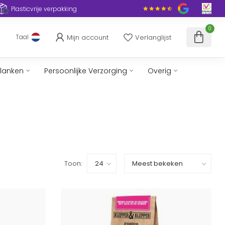
Plasticvrije verpakking
0
Mijn account
Verlanglijst
Taal
slanken
Persoonlijke Verzorging
Overig
Toon: