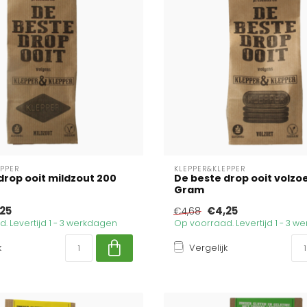
EPPER
KLEPPER&KLEPPER
drop ooit mildzout 200
De beste drop ooit volzo
Gram
25
€4,25
€4,68
. Levertijd 1 - 3 werkdagen
Op voorraad. Levertijd 1 - 3 
k
Vergelijk