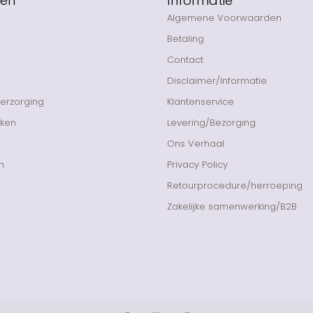
eën
Informatie
Algemene Voorwaarden
Betaling
Contact
Disclaimer/Informatie
Verzorging
Klantenservice
nken
Levering/Bezorging
Ons Verhaal
n
Privacy Policy
Retourprocedure/herroeping
Zakelijke samenwerking/B2B