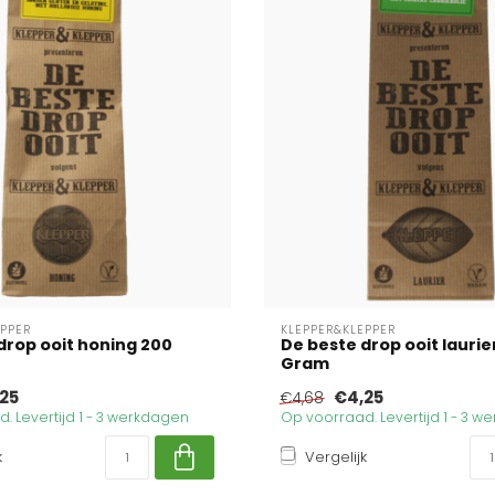
EPPER
KLEPPER&KLEPPER
drop ooit honing 200
De beste drop ooit laurie
Gram
25
€4,25
€4,68
. Levertijd 1 - 3 werkdagen
Op voorraad. Levertijd 1 - 3 
k
Vergelijk