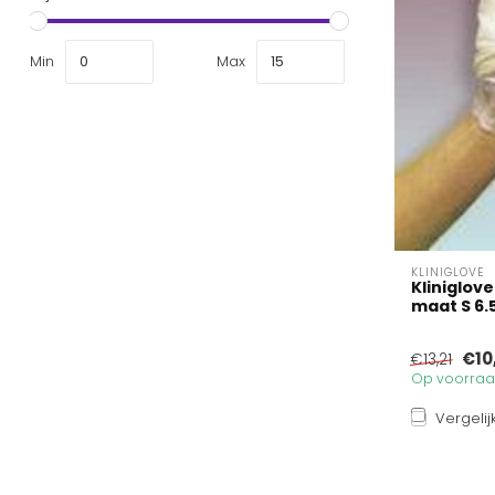
Min
Max
KLINIGLOVE
Kliniglo
maat S 6.5
€10
€13,21
Op voorraad
Vergelij