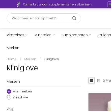
Ruime keuze aan supplementen en vitaminen
Vitamines
Mineralen
Supplementen
Kruiden
Merken
Home
/
Merken
/
Kliniglove
Kliniglove
3
Pro
Merken
Alle merken
Kliniglove
Prijs