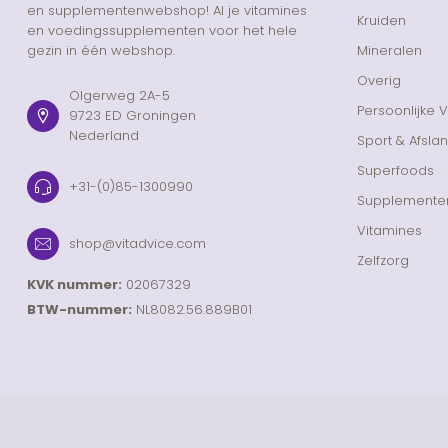
en supplementenwebshop! Al je vitamines
Kruiden
en voedingssupplementen voor het hele
gezin in één webshop.
Mineralen
Overig
Olgerweg 2A-5
Persoonlijke 
9723 ED Groningen
Nederland
Sport & Afsla
Superfoods
+31-(0)85-1300990
Supplemente
Vitamines
shop@vitadvice.com
Zelfzorg
KVK nummer:
02067329
BTW-nummer:
NL8082.56.889B01