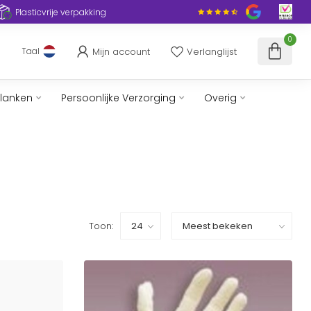
Plasticvrije verpakking
0
Mijn account
Verlanglijst
Taal
slanken
Persoonlijke Verzorging
Overig
Toon: