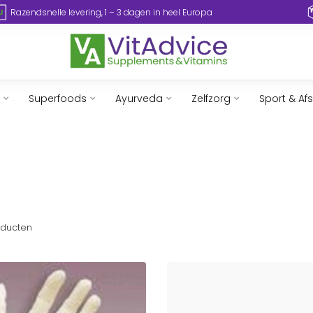
Razendsnelle levering, 1 – 3 dagen in heel Europa
Superfoods
Ayurveda
Zelfzorg
Sport & Af
ducten