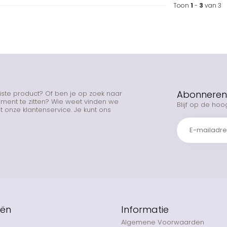
Toon
1
-
3
van 3
Abonneren 
uiste product? Of ben je op zoek naar
rtiment te zitten? Wie weet vinden we
Blijf op de hoo
 onze klantenservice. Je kunt ons
eën
Informatie
Algemene Voorwaarden