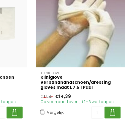
KLINIGLOVE
schoen
Kliniglove
Verbandhandschoen/dressing
gloves maat L 7.5 1 Paar
€14,39
€17,59
werkdagen
Op voorraad. Levertijd 1 - 3 werkdagen
Vergelijk