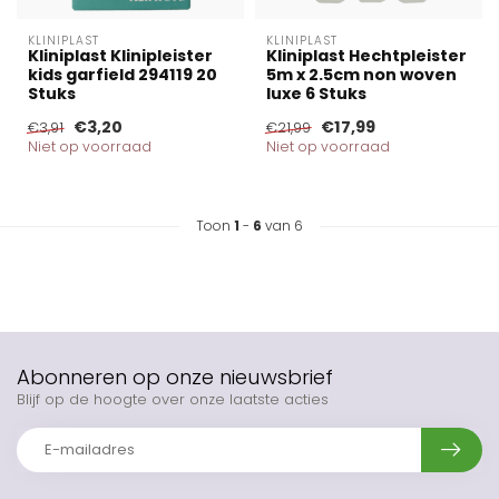
KLINIPLAST
KLINIPLAST
Kliniplast Klinipleister
Kliniplast Hechtpleister
kids garfield 294119 20
5m x 2.5cm non woven
Stuks
luxe 6 Stuks
€3,20
€17,99
€3,91
€21,99
Niet op voorraad
Niet op voorraad
Toon
1
-
6
van 6
Abonneren op onze nieuwsbrief
Blijf op de hoogte over onze laatste acties