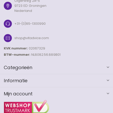
Olgerweg 2A-5
9723 ED Groningen
Nederland
+31-(0)85-1300990
shop@vitadvice.com
KVK nummer:
02067329
BTW-nummer:
NL8082.56.889B01
Categorieën
Informatie
Mijn account