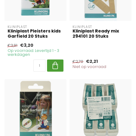
KLINIPLAST
KLINIPLAST
Kliniplast Pleisters kids
Kliniplast Ready mix
Garfield 20 Stuks
294101 20 Stuks
€3,20
€3,91
Op voorraad. Levertijd 1 - 3
werkdagen
€2,21
€2,70
Niet op voorraad