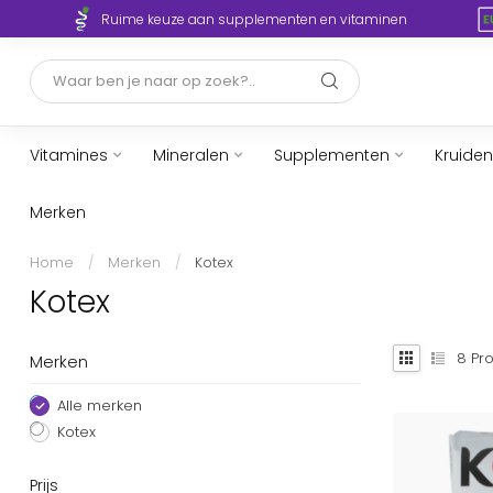
Ruime keuze aan supplementen en vitaminen
Vitamines
Mineralen
Supplementen
Kruiden
Merken
Home
/
Merken
/
Kotex
Kotex
8
Pro
Merken
Alle merken
Kotex
Prijs