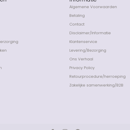
Algemene Voorwaarden
Betaling
Contact
Disclaimer/Informatie
Verzorging
Klantenservice
nken
Levering/Bezorging
Ons Verhaal
n
Privacy Policy
Retourprocedure/herroeping
Zakelijke samenwerking/B2B