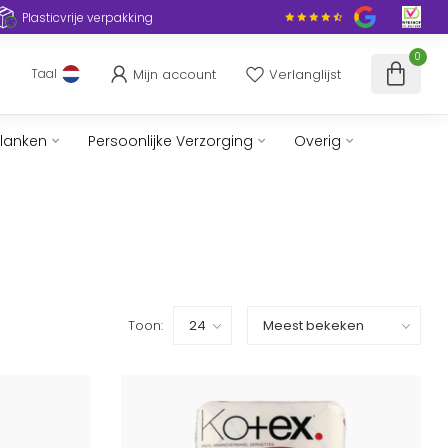
Plasticvrije verpakking
0
Mijn account
Verlanglijst
Taal
slanken
Persoonlijke Verzorging
Overig
Toon: