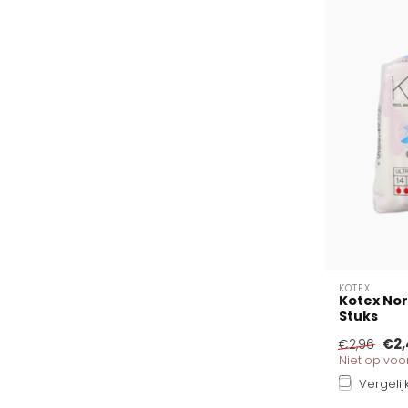
KOTEX
Kotex Nor
Stuks
€2,
€2,96
Niet op vo
Vergelij