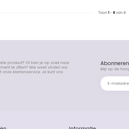
Toon
1
-
8
van 8
Abonneren 
uiste product? Of ben je op zoek naar
rtiment te zitten? Wie weet vinden we
Blijf op de hoo
 onze klantenservice. Je kunt ons
eën
Informatie