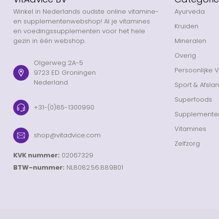
Winkel in Nederlands oudste online vitamine-
Ayurveda
en supplementenwebshop! Al je vitamines
Kruiden
en voedingssupplementen voor het hele
gezin in één webshop.
Mineralen
Overig
Olgerweg 2A-5
Persoonlijke 
9723 ED Groningen
Nederland
Sport & Afsla
Superfoods
+31-(0)85-1300990
Supplemente
Vitamines
shop@vitadvice.com
Zelfzorg
KVK nummer:
02067329
BTW-nummer:
NL8082.56.889B01