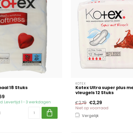
KOTEX
aal 18 Stuks
Kotex Ultra super plus m
vleugels 12 Stuks
69
. Levertijd 1 - 3 werkdagen
€2,29
€2,79
Niet op voorraad
k
Vergelijk