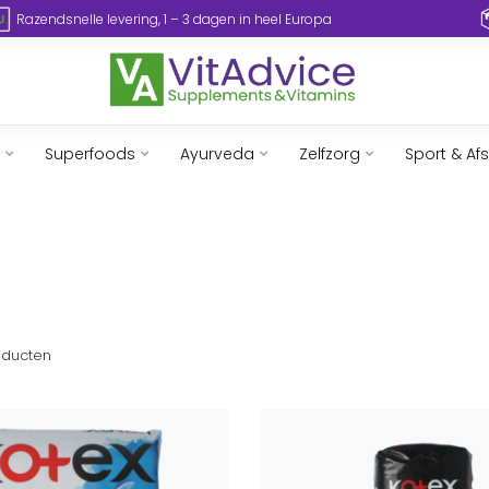
Razendsnelle levering, 1 – 3 dagen in heel Europa
Superfoods
Ayurveda
Zelfzorg
Sport & Af
ducten