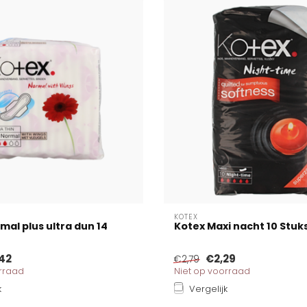
KOTEX
mal plus ultra dun 14
Kotex Maxi nacht 10 Stuk
42
€2,29
€2,79
orraad
Niet op voorraad
k
Vergelijk