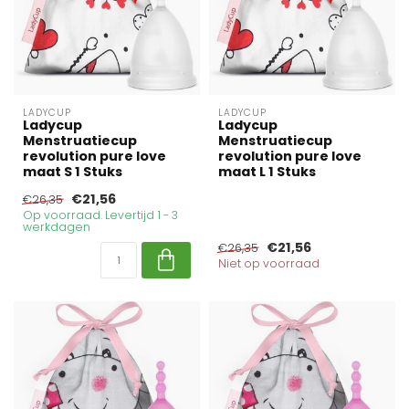
LADYCUP
LADYCUP
Ladycup
Ladycup
Menstruatiecup
Menstruatiecup
revolution pure love
revolution pure love
maat S 1 Stuks
maat L 1 Stuks
€21,56
€26,35
Op voorraad. Levertijd 1 - 3
werkdagen
€21,56
€26,35
Niet op voorraad