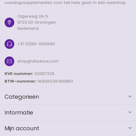
voedingssupplementen voor het hele gezin in één webshop.
Olgerweg 2A-5
9723 ED Groningen
Nederland
+31-(0)85-1300990
shop@vitadvice.com
KVK nummer:
02067329
BTW-nummer:
NL8082.56.889B01
Categorieën
Informatie
Mijn account