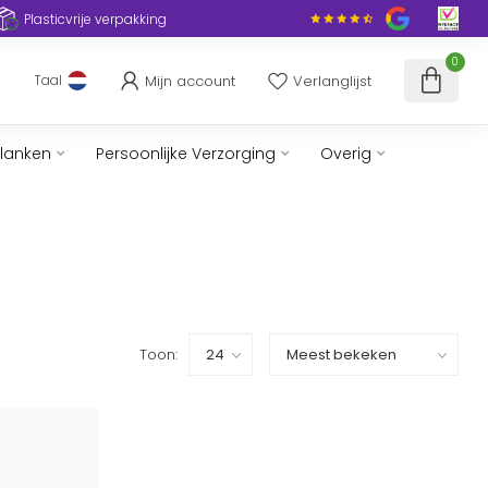
Plasticvrije verpakking
0
Mijn account
Verlanglijst
Taal
slanken
Persoonlijke Verzorging
Overig
Toon: