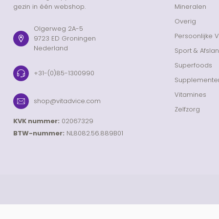
gezin in één webshop.
Mineralen
Overig
Olgerweg 2A-5
Persoonlijke 
9723 ED Groningen
Nederland
Sport & Afsla
Superfoods
+31-(0)85-1300990
Supplemente
Vitamines
shop@vitadvice.com
Zelfzorg
KVK nummer:
02067329
BTW-nummer:
NL8082.56.889B01