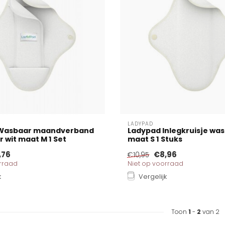
LADYPAD
Wasbaar maandverband
Ladypad Inlegkruisje wa
r wit maat M 1 Set
maat S 1 Stuks
,76
€8,96
€10,95
orraad
Niet op voorraad
k
Vergelijk
Toon
1
-
2
van 2