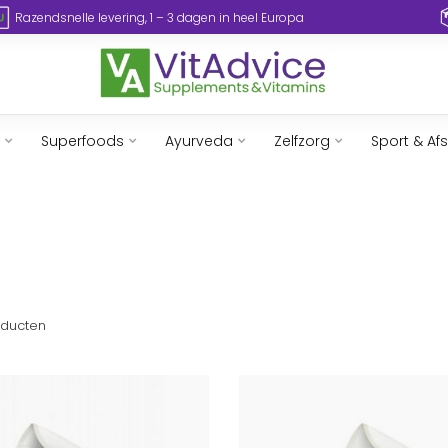
Razendsnelle levering, 1 – 3 dagen in heel Europa
Superfoods
Ayurveda
Zelfzorg
Sport & Af
ducten