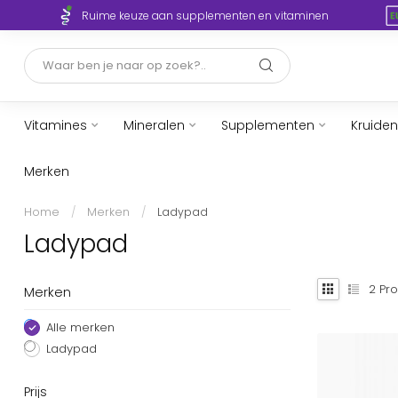
Ruime keuze aan supplementen en vitaminen
Vitamines
Mineralen
Supplementen
Kruiden
Merken
Home
/
Merken
/
Ladypad
Ladypad
2
Pro
Merken
Alle merken
Ladypad
Prijs