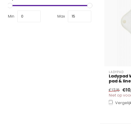
Min
Max
LADYPAD
Ladypad 
pad & line
€10
€13,15
Niet op vo
Vergelij