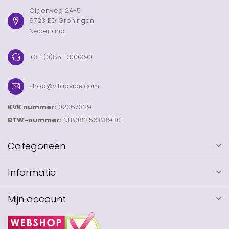
Olgerweg 2A-5
9723 ED Groningen
Nederland
+31-(0)85-1300990
shop@vitadvice.com
KVK nummer:
02067329
BTW-nummer:
NL8082.56.889B01
Categorieën
Informatie
Mijn account