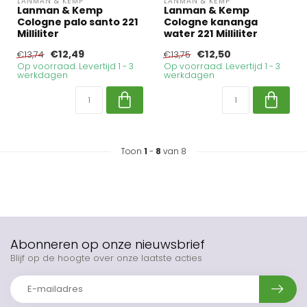
LANMAN & KEMP
LANMAN & KEMP
Lanman & Kemp
Lanman & Kemp
Cologne palo santo 221
Cologne kananga
Milliliter
water 221 Milliliter
€12,49
€12,50
€13,74
€13,75
Op voorraad. Levertijd 1 - 3
Op voorraad. Levertijd 1 - 3
werkdagen
werkdagen
Toon
1
-
8
van 8
Abonneren op onze nieuwsbrief
Blijf op de hoogte over onze laatste acties