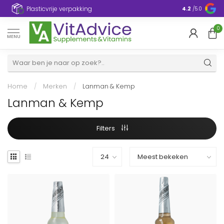
Plasticvrije verpakking
4.2
/5.0
0
MENU
Home
/
Merken
/
Lanman & Kemp
Lanman & Kemp
Filters