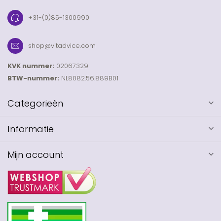
+31-(0)85-1300990
shop@vitadvice.com
KVK nummer:
02067329
BTW-nummer:
NL8082.56.889B01
Categorieën
Informatie
Mijn account