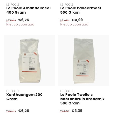
LE POOLE
LE POOLE
Le Poole Amandelmeel
Le Poole Paneermeel
400 Gram
500 Gram
€6,25
€4,99
€6,88
€5,49
Niet op voorraad
Niet op voorraad
LE POOLE
LE POOLE
Xanthaangom 200
Le Poole Twello's
Gram
boerenbruin broodmix
500 Gram
€6,25
€3,39
€6,88
€3,73