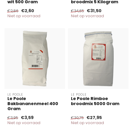
wit 500 Gram
broodmix 5 Kilogram
€2,60
€31,50
€2,86
€34,65
Niet op voorraad
Niet op voorraad
LE POOLE
LE POOLE
Le Poole
Le Poole Rimboe
Bakbananenmeel 400
broodmix 5000 Gram
Gram
€3,59
€27,95
€3,95
€30,75
Niet op voorraad
Niet op voorraad