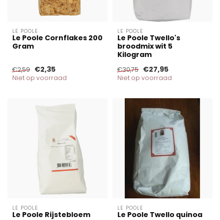
LE POOLE
LE POOLE
Le Poole Cornflakes 200
Le Poole Twello's
Gram
broodmix wit 5
Kilogram
€2,35
€27,95
€2,59
€30,75
Niet op voorraad
Niet op voorraad
LE POOLE
LE POOLE
Le Poole Rijstebloem
Le Poole Twello quinoa