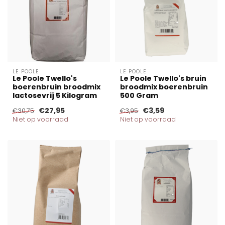
LE POOLE
LE POOLE
Le Poole Twello's
Le Poole Twello's bruin
boerenbruin broodmix
broodmix boerenbruin
lactosevrij 5 Kilogram
500 Gram
€27,95
€3,59
€30,75
€3,95
Niet op voorraad
Niet op voorraad