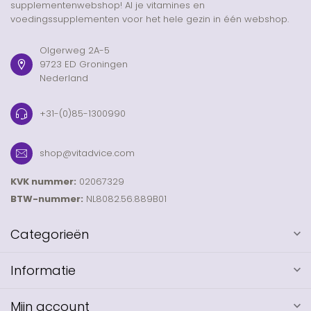
supplementenwebshop! Al je vitamines en
voedingssupplementen voor het hele gezin in één webshop.
Olgerweg 2A-5
9723 ED Groningen
Nederland
+31-(0)85-1300990
shop@vitadvice.com
KVK nummer:
02067329
BTW-nummer:
NL8082.56.889B01
Categorieën
Informatie
Mijn account