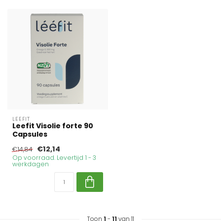
LEEFIT
Leefit Visolie forte 90
Capsules
€12,14
€14,84
Op voorraad. Levertijd 1 - 3
werkdagen
Toon
1
-
11
van 11