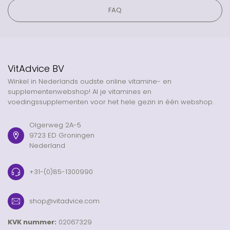
FAQ
VitAdvice BV
Winkel in Nederlands oudste online vitamine- en
supplementenwebshop! Al je vitamines en
voedingssupplementen voor het hele gezin in één webshop.
Olgerweg 2A-5
9723 ED Groningen
Nederland
+31-(0)85-1300990
shop@vitadvice.com
KVK nummer:
02067329