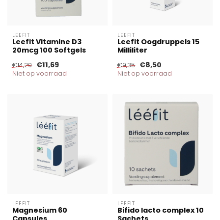
LEEFIT
LEEFIT
Leefit Vitamine D3
Leefit Oogdruppels 15
20mcg 100 Softgels
Milliliter
€11,69
€8,50
€14,29
€9,35
Niet op voorraad
Niet op voorraad
LEEFIT
LEEFIT
Magnesium 60
Bifido lacto complex 10
Capsules
Sachets