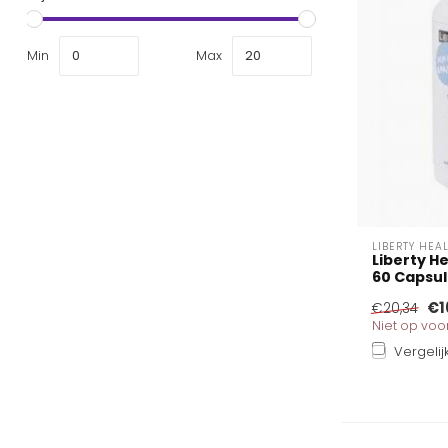
Min
Max
LIBERTY HEA
Liberty He
60 Capsu
€1
€20,34
Niet op vo
Vergelij