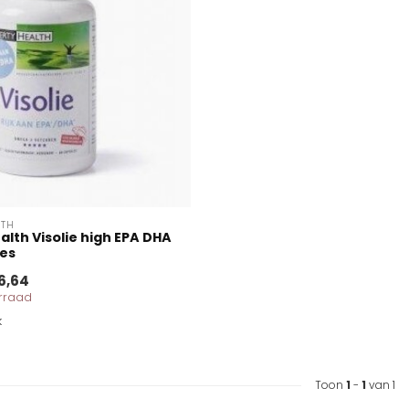
LTH
alth Visolie high EPA DHA
les
6,64
orraad
k
Toon
1
-
1
van 1