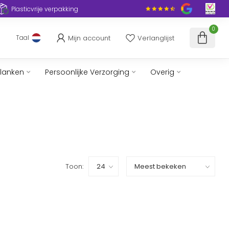
Plasticvrije verpakking
0
Mijn account
Verlanglijst
Taal
slanken
Persoonlijke Verzorging
Overig
Toon: