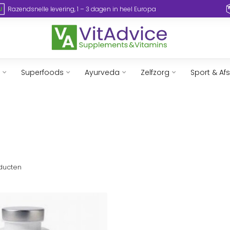
Razendsnelle levering, 1 – 3 dagen in heel Europa
Superfoods
Ayurveda
Zelfzorg
Sport & Af
ducten