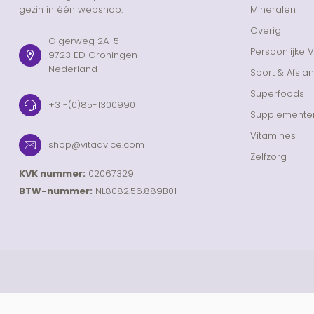
gezin in één webshop.
Mineralen
Overig
Olgerweg 2A-5
Persoonlijke 
9723 ED Groningen
Nederland
Sport & Afsla
Superfoods
+31-(0)85-1300990
Supplemente
Vitamines
shop@vitadvice.com
Zelfzorg
KVK nummer:
02067329
BTW-nummer:
NL8082.56.889B01