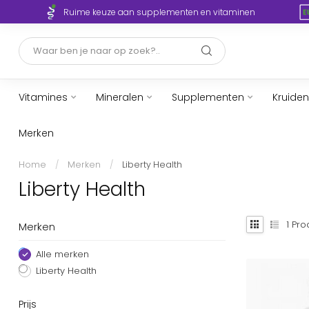
Ruime keuze aan supplementen en vitaminen
Vitamines
Mineralen
Supplementen
Kruiden
Merken
Home
/
Merken
/
Liberty Health
Liberty Health
1
Pro
Merken
Alle merken
Liberty Health
Prijs