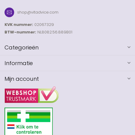
shop@vitadvice.com
KVK nummer:
02067329
BTW-nummer:
NL8082.56.889B01
Categorieën
Informatie
Mijn account