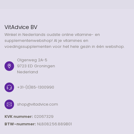
VitAdvice BV
Winkel in Nederlands oudste online vitamine- en
supplementenwebshop! Al je vitamines en
voedingssupplementen voor het hele gezin in één webshop.
Olgerweg 2A-5
9723 ED Groningen
Nederland
+31-(0)85-1300990
shop@vitadvice.com
KVK nummer:
02067329
BTW-nummer:
NL8082.56.889B01