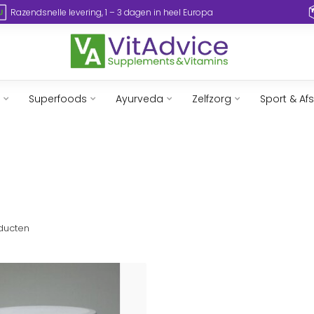
Razendsnelle levering, 1 – 3 dagen in heel Europa
Superfoods
Ayurveda
Zelfzorg
Sport & Af
ducten