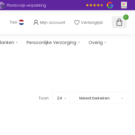
Plasticvrije verpakking
0
Mijn account
Verlanglijst
Taal
slanken
Persoonlijke Verzorging
Overig
Toon: