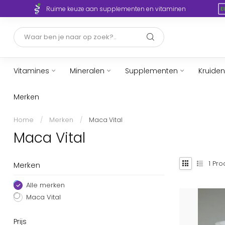
Ruime keuze aan supplementen en vitaminen
Vitamines
Mineralen
Supplementen
Kruiden
Merken
Home
/
Merken
/
Maca Vital
Maca Vital
1
Pro
Merken
Alle merken
Maca Vital
Prijs