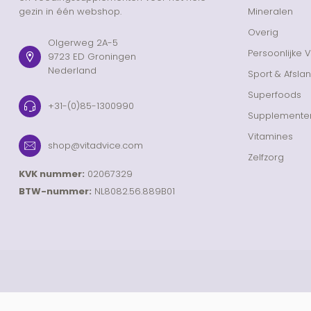
gezin in één webshop.
Mineralen
Overig
Olgerweg 2A-5
Persoonlijke 
9723 ED Groningen
Nederland
Sport & Afsla
Superfoods
+31-(0)85-1300990
Supplemente
Vitamines
shop@vitadvice.com
Zelfzorg
KVK nummer:
02067329
BTW-nummer:
NL8082.56.889B01