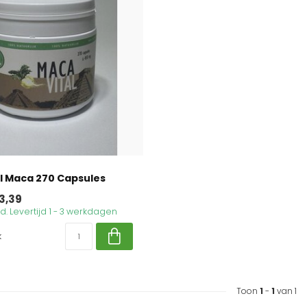
l Maca 270 Capsules
3,39
. Levertijd 1 - 3 werkdagen
k
Toon
1
-
1
van 1