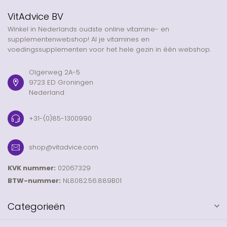
VitAdvice BV
Winkel in Nederlands oudste online vitamine- en
supplementenwebshop! Al je vitamines en
voedingssupplementen voor het hele gezin in één webshop.
Olgerweg 2A-5
9723 ED Groningen
Nederland
+31-(0)85-1300990
shop@vitadvice.com
KVK nummer:
02067329
BTW-nummer:
NL8082.56.889B01
Categorieën