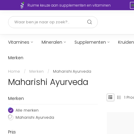
Ruime keuze aan supplementen en vitaminen
Vitamines
Mineralen
Supplementen
Kruiden
Merken
Home
/
Merken
/
Maharishi Ayurveda
Maharishi Ayurveda
1
Pro
Merken
Alle merken
Maharishi Ayurveda
Prijs