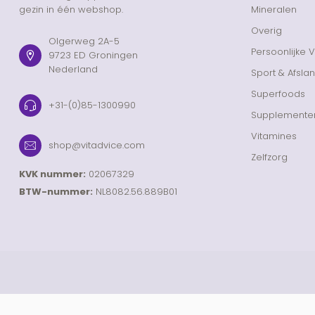
gezin in één webshop.
Mineralen
Overig
Olgerweg 2A-5
Persoonlijke 
9723 ED Groningen
Nederland
Sport & Afsla
Superfoods
+31-(0)85-1300990
Supplemente
Vitamines
shop@vitadvice.com
Zelfzorg
KVK nummer:
02067329
BTW-nummer:
NL8082.56.889B01