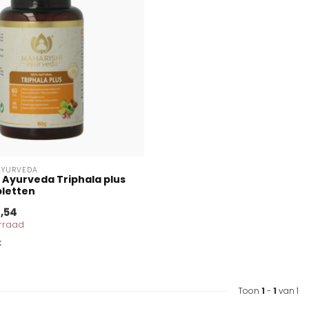
AYURVEDA
 Ayurveda Triphala plus
bletten
,54
orraad
k
Toon
1
-
1
van 1