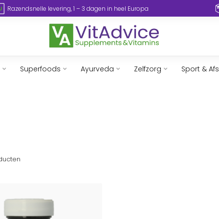
Razendsnelle levering, 1 – 3 dagen in heel Europa
Superfoods
Ayurveda
Zelfzorg
Sport & Af
ducten