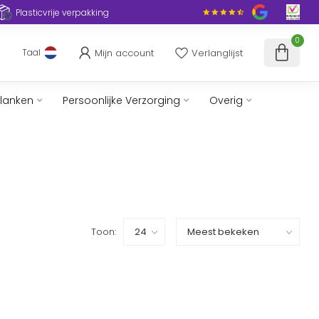
Plasticvrije verpakking
0
Mijn account
Verlanglijst
Taal
slanken
Persoonlijke Verzorging
Overig
Toon: