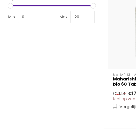
Min
Max
MAHARISHI 
Maharishi
bio 60 Ta
€17
€21,44
Niet op vo
Vergelij