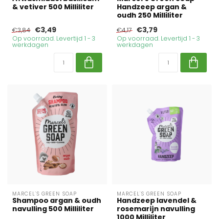
& vetiver 500 Milliliter
Handzeep argan &
oudh 250 Milliliter
€3,49
€3,79
€3,84
€4,17
Op voorraad. Levertijd 1 - 3
Op voorraad. Levertijd 1 - 3
werkdagen
werkdagen
MARCEL'S GREEN SOAP
MARCEL'S GREEN SOAP
Shampoo argan & oudh
Handzeep lavendel &
navulling 500 Milliliter
rosemarijn navulling
1000 Milliliter