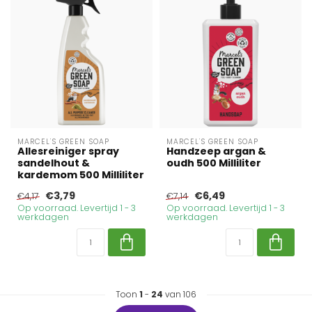
MARCEL'S GREEN SOAP
MARCEL'S GREEN SOAP
Allesreiniger spray
Handzeep argan &
sandelhout &
oudh 500 Milliliter
kardemom 500 Milliliter
€3,79
€6,49
€4,17
€7,14
Op voorraad. Levertijd 1 - 3
Op voorraad. Levertijd 1 - 3
werkdagen
werkdagen
Toon
1
-
24
van 106