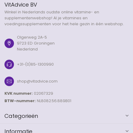
VitAdvice BV
Winkel in Nederlands oudste online vitamine- en
supplementenwebshop! Al je vitamines en
voedingssupplementen voor het hele gezin in één webshop.
Olgerweg 2A-5
9723 ED Groningen
Nederland
+31-(0)85-1300990
shop@vitadvice.com
KVK nummer:
02067329
BTW-nummer:
NL8082.56.889B01
Categorieën
Informatie