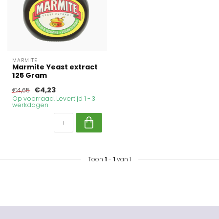
MARMITE
Marmite Yeast extract
125 Gram
€4,23
€4,65
Op voorraad. Levertijd 1 - 3
werkdagen
Toon
1
-
1
van 1