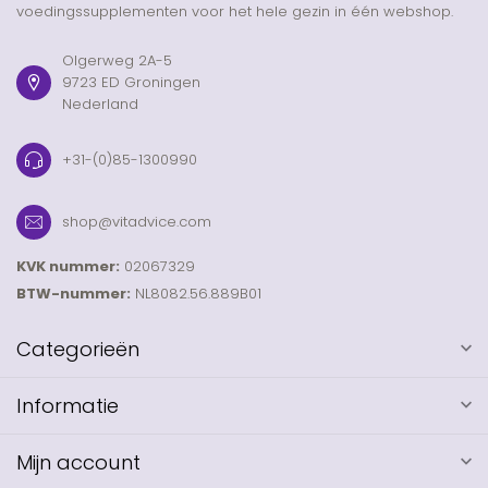
voedingssupplementen voor het hele gezin in één webshop.
Olgerweg 2A-5
9723 ED Groningen
Nederland
+31-(0)85-1300990
shop@vitadvice.com
KVK nummer:
02067329
BTW-nummer:
NL8082.56.889B01
Categorieën
Informatie
Mijn account