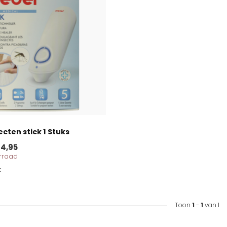
ecten stick 1 Stuks
4,95
orraad
k
Toon
1
-
1
van 1