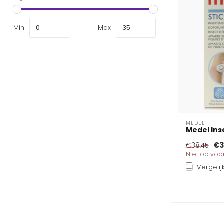
Min
Max
MEDEL
Medel Ins
€3
€38,45
Niet op vo
Vergelij