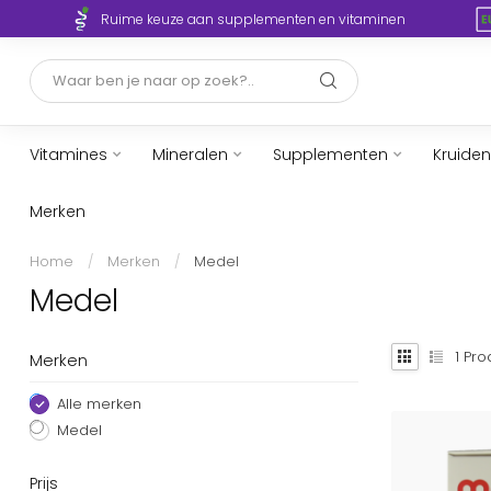
Ruime keuze aan supplementen en vitaminen
Vitamines
Mineralen
Supplementen
Kruiden
Merken
Home
/
Merken
/
Medel
Medel
1
Pro
Merken
Alle merken
Medel
Prijs