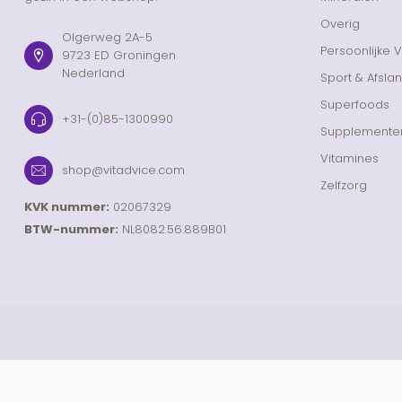
Overig
Olgerweg 2A-5
Persoonlijke 
9723 ED Groningen
Nederland
Sport & Afsla
Superfoods
+31-(0)85-1300990
Supplemente
Vitamines
shop@vitadvice.com
Zelfzorg
KVK nummer:
02067329
BTW-nummer:
NL8082.56.889B01