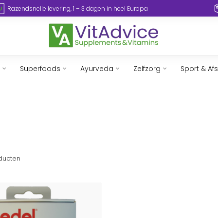
Razendsnelle levering, 1 – 3 dagen in heel Europa
Superfoods
Ayurveda
Zelfzorg
Sport & Af
ducten