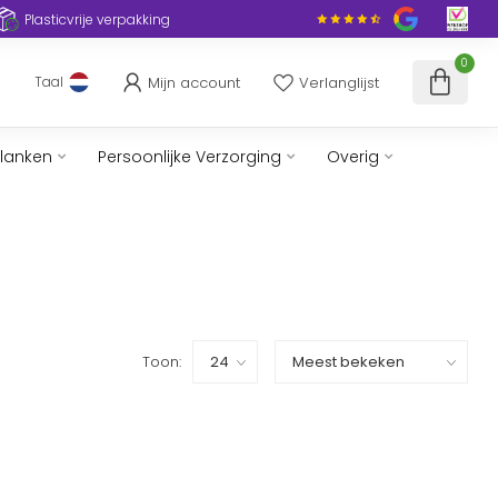
Plasticvrije verpakking
0
Mijn account
Verlanglijst
Taal
slanken
Persoonlijke Verzorging
Overig
Toon: