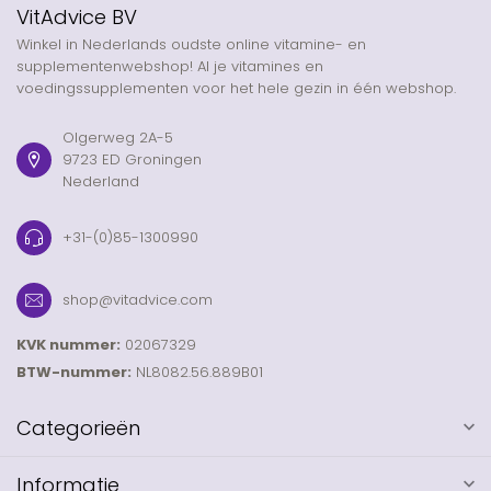
VitAdvice BV
Winkel in Nederlands oudste online vitamine- en
supplementenwebshop! Al je vitamines en
voedingssupplementen voor het hele gezin in één webshop.
Olgerweg 2A-5
9723 ED Groningen
Nederland
+31-(0)85-1300990
shop@vitadvice.com
KVK nummer:
02067329
BTW-nummer:
NL8082.56.889B01
Categorieën
Informatie