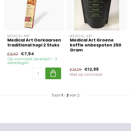
MEDICAL ART
MEDICAL ART
Medical Art Oorkaarsen
Medical Art Groene
traditional hopi 2 Stuks
koffie onbespoten 250
Gram
€7,84
€8,62
Op voorraad. Levertijd 1 - 3
werkdagen
€12,99
€14,29
Niet op voorraad
Toon
1
-
2
van 2