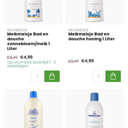
MELKMEISJE
MELKMEISJE
Melkmeisje Bad en
Melkmeisje Bad en
douche
douche honing 1 Liter
zonnebloem/melk 1
Liter
€4,99
€5,49
€4,99
€5,49
Op voorraad. Levertijd 1 - 3
werkdagen