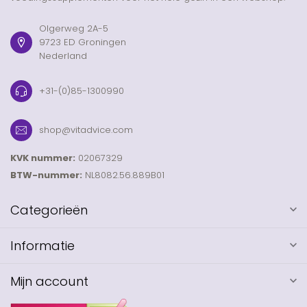
Olgerweg 2A-5
9723 ED Groningen
Nederland
+31-(0)85-1300990
shop@vitadvice.com
KVK nummer:
02067329
BTW-nummer:
NL8082.56.889B01
Categorieën
Informatie
Mijn account