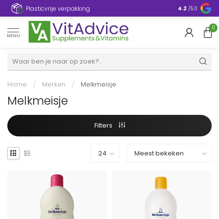
Plasticvrije verpakking
4.2
/5.0
0
MENU
Home
/
Merken
/
Melkmeisje
Melkmeisje
Filters