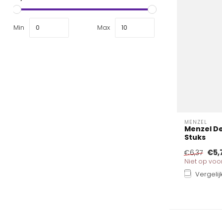
Min
Max
MENZEL
Menzel De
Stuks
€5,
€6,37
Niet op vo
Vergelij