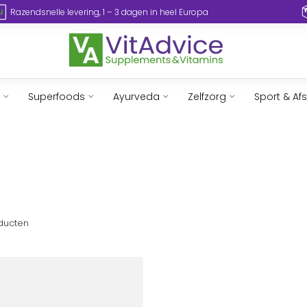
Razendsnelle levering, 1 – 3 dagen in heel Europa
Superfoods
Ayurveda
Zelfzorg
Sport & Af
ducten