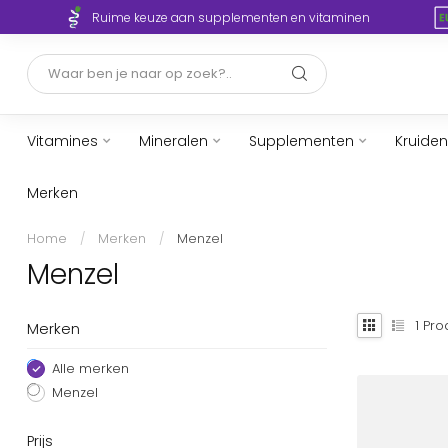
Ruime keuze aan supplementen en vitaminen
Vitamines
Mineralen
Supplementen
Kruiden
Merken
Home
/
Merken
/
Menzel
Menzel
1
Pro
Merken
Alle merken
Menzel
Prijs