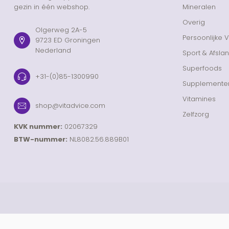
gezin in één webshop.
Mineralen
Overig
Olgerweg 2A-5
Persoonlijke 
9723 ED Groningen
Nederland
Sport & Afsla
Superfoods
+31-(0)85-1300990
Supplemente
Vitamines
shop@vitadvice.com
Zelfzorg
KVK nummer:
02067329
BTW-nummer:
NL8082.56.889B01