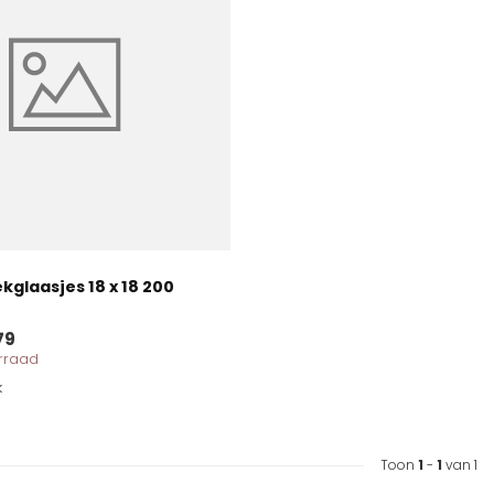
kglaasjes 18 x 18 200
79
orraad
k
Toon
1
-
1
van 1