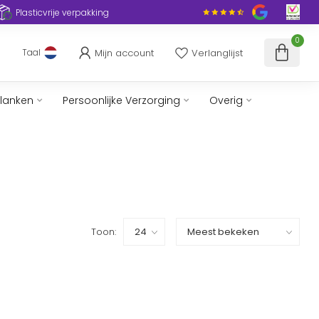
Plasticvrije verpakking
0
Mijn account
Verlanglijst
Taal
slanken
Persoonlijke Verzorging
Overig
Toon: