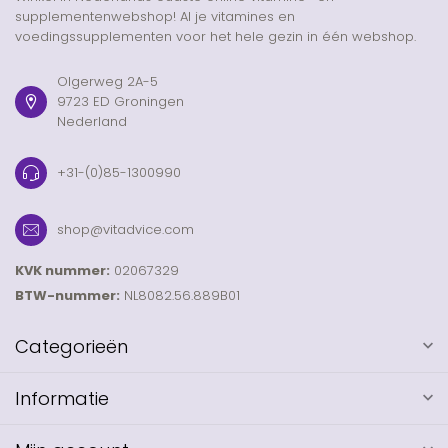
supplementenwebshop! Al je vitamines en
voedingssupplementen voor het hele gezin in één webshop.
Olgerweg 2A-5
9723 ED Groningen
Nederland
+31-(0)85-1300990
shop@vitadvice.com
KVK nummer:
02067329
BTW-nummer:
NL8082.56.889B01
Categorieën
Informatie