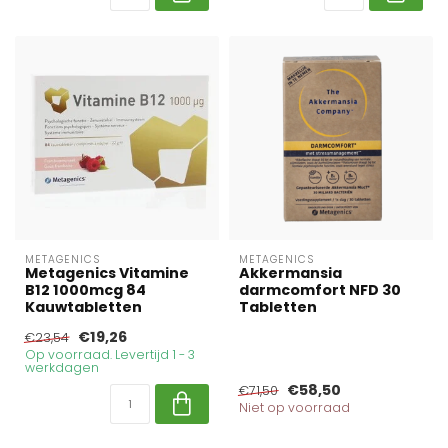
METAGENICS
METAGENICS
Metagenics Vitamine
Akkermansia
B12 1000mcg 84
darmcomfort NFD 30
Kauwtabletten
Tabletten
€19,26
€23,54
Op voorraad. Levertijd 1 - 3
werkdagen
€58,50
€71,50
Niet op voorraad