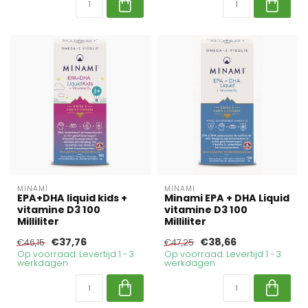
MINAMI
MINAMI
EPA+DHA liquid kids +
Minami EPA + DHA Liquid
vitamine D3 100
vitamine D3 100
Milliliter
Milliliter
€37,76
€38,66
€46,15
€47,25
Op voorraad. Levertijd 1 - 3
Op voorraad. Levertijd 1 - 3
werkdagen
werkdagen