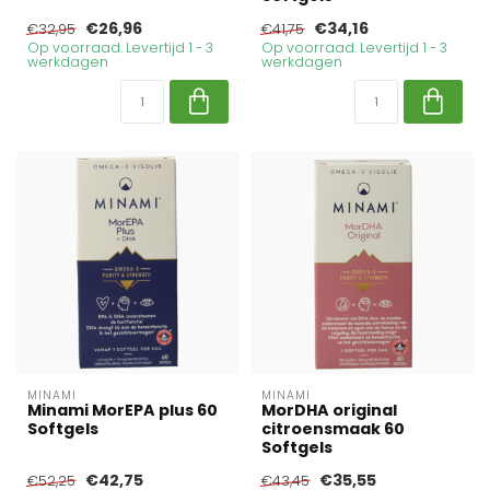
€26,96
€34,16
€32,95
€41,75
Op voorraad. Levertijd 1 - 3
Op voorraad. Levertijd 1 - 3
werkdagen
werkdagen
MINAMI
MINAMI
Minami MorEPA plus 60
MorDHA original
Softgels
citroensmaak 60
Softgels
€42,75
€35,55
€52,25
€43,45