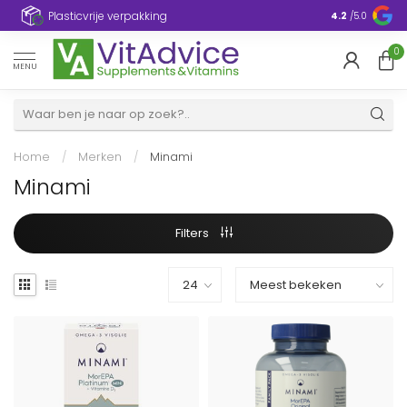
Plasticvrije verpakking
4.2
/5.0
0
MENU
Home
/
Merken
/
Minami
Minami
Filters