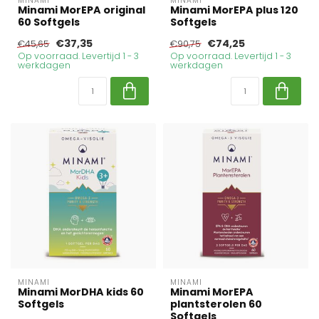
MINAMI
MINAMI
Minami MorEPA original
Minami MorEPA plus 120
60 Softgels
Softgels
€37,35
€74,25
€45,65
€90,75
Op voorraad. Levertijd 1 - 3
Op voorraad. Levertijd 1 - 3
werkdagen
werkdagen
MINAMI
MINAMI
Minami MorDHA kids 60
Minami MorEPA
Softgels
plantsterolen 60
Softgels