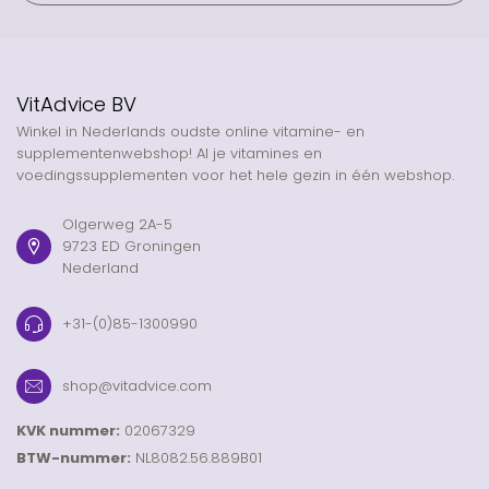
VitAdvice BV
Winkel in Nederlands oudste online vitamine- en
supplementenwebshop! Al je vitamines en
voedingssupplementen voor het hele gezin in één webshop.
Olgerweg 2A-5
9723 ED Groningen
Nederland
+31-(0)85-1300990
shop@vitadvice.com
KVK nummer:
02067329
BTW-nummer:
NL8082.56.889B01