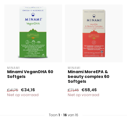
MINAMI
MINAMI
Minami VeganDHA 60
Minami MoreEPA &
Softgels
beauty complex 60
Softgels
€34,16
€58,46
€41,75
€71,45
Niet op voorraad
Niet op voorraad
Toon
1
-
16
van 16