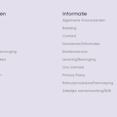
eën
Informatie
Algemene Voorwaarden
Betaling
Contact
Disclaimer/Informatie
Verzorging
Klantenservice
nken
Levering/Bezorging
Ons Verhaal
n
Privacy Policy
Retourprocedure/herroeping
Zakelijke samenwerking/B2B