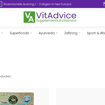
Razendsnelle levering, 1 – 3 dagen in heel Europa
Superfoods
Ayurveda
Zelfzorg
Sport & Af
ducten