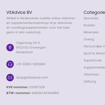
VitAdvice BV
Categori
Winkel in Nederlands oudste online vitamine-
Ayurveda
en supplementenwebshop! Al je vitamines
Kruiden
en voedingssupplementen voor het hele
gezin in één webshop.
Mineralen
Overig
Olgerweg 2A-5
Persoonlijke 
9723 ED Groningen
Nederland
Sport & Afsla
Superfoods
+31-(0)85-1300990
Supplemente
Vitamines
shop@vitadvice.com
Zelfzorg
KVK nummer:
02067329
BTW-nummer:
NL8082.56.889B01