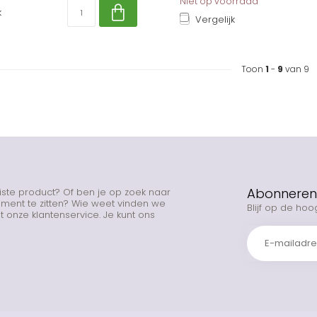
Niet op voorraad
k
Vergelijk
Toon
1
-
9
van 9
Abonneren 
uiste product? Of ben je op zoek naar
rtiment te zitten? Wie weet vinden we
Blijf op de hoo
 onze klantenservice. Je kunt ons