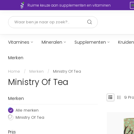
Ruime keuze aan supplementen en vitaminen
Vitamines
Mineralen
Supplementen
Kruiden
Merken
Home
/
Merken
/
Ministry Of Tea
Ministry Of Tea
9
Pro
Merken
Alle merken
Ministry Of Tea
Prijs