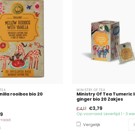
 TEA
MINISTRY OF TEA
illa rooibos bio 20
Ministry Of Tea Tumeric l
ginger bio 20 Zakjes
€3,79
€4,17
79
Op voorraad. Levertijd 1 - 3 
orraad
Vergelijk
k