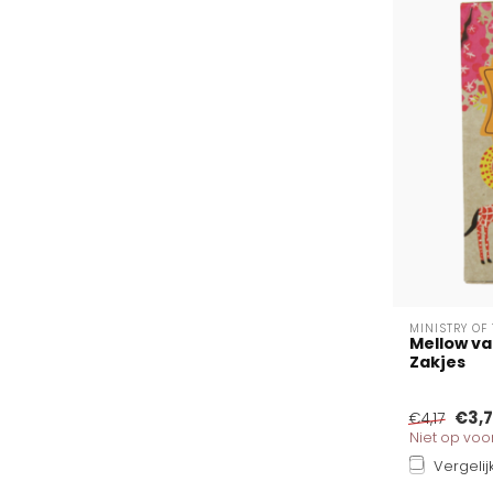
MINISTRY OF
Mellow van
Zakjes
€3,
€4,17
Niet op vo
Vergelij