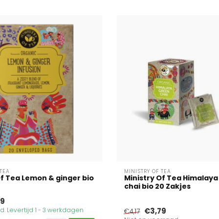
 TEA
MINISTRY OF TEA
Of Tea Lemon & ginger bio
Ministry Of Tea Himalaya
chai bio 20 Zakjes
79
. Levertijd 1 - 3 werkdagen
€3,79
€4,17