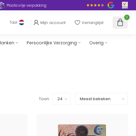
Plasticvrije verpakking
0
Mijn account
Verlanglijst
Taal
slanken
Persoonlijke Verzorging
Overig
Toon: