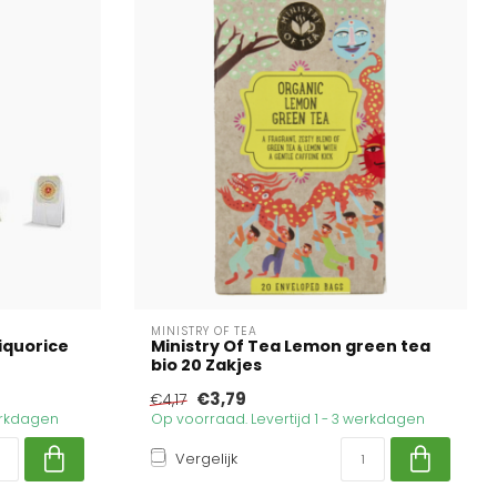
MINISTRY OF TEA
iquorice
Ministry Of Tea Lemon green tea
bio 20 Zakjes
€3,79
€4,17
werkdagen
Op voorraad. Levertijd 1 - 3 werkdagen
Vergelijk