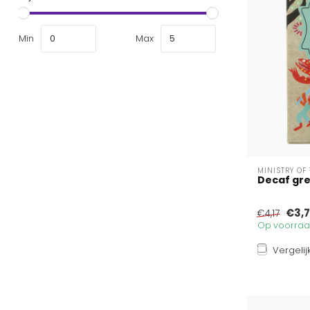
Min
Max
MINISTRY OF
Decaf gre
€3,
€4,17
Op voorraad
Vergelij