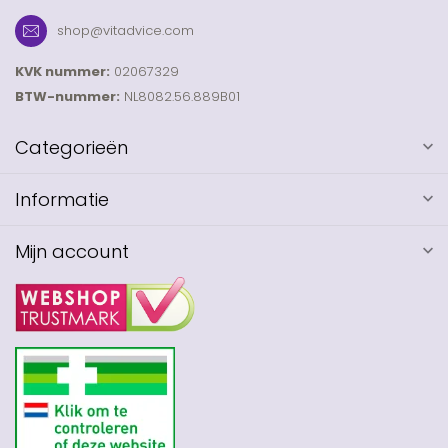
shop@vitadvice.com
KVK nummer:
02067329
BTW-nummer:
NL8082.56.889B01
Categorieën
Informatie
Mijn account