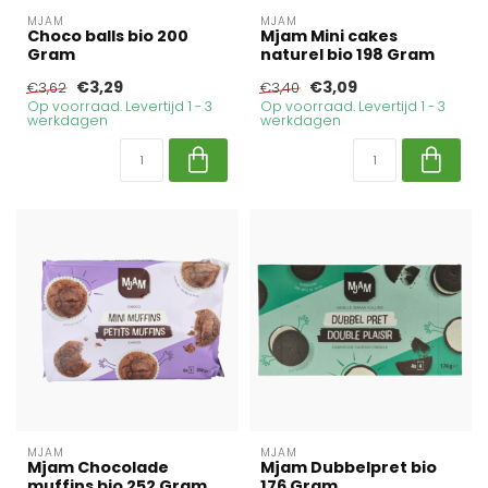
MJAM
MJAM
Choco balls bio 200
Mjam Mini cakes
Gram
naturel bio 198 Gram
€3,29
€3,09
€3,62
€3,40
Op voorraad. Levertijd 1 - 3
Op voorraad. Levertijd 1 - 3
werkdagen
werkdagen
MJAM
MJAM
Mjam Chocolade
Mjam Dubbelpret bio
muffins bio 252 Gram
176 Gram