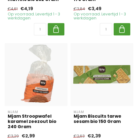
€4,19
€3,49
€4,61
€3,84
Op voorraad. Levertijd 1 - 3
Op voorraad. Levertijd 1 - 3
werkdagen
werkdagen
MJAM
MJAM
Mjam Stroopwafel
Mjam Biscuits tarwe
karamel zeezout bio
sesam bio 150 Gram
240 Gram
€2,99
€2,39
€3,29
€2,63