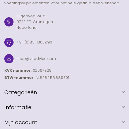
voedingssupplementen voor het hele gezin in één webshop.
Olgerweg 2A-5
9723 ED Groningen
Nederland
+31-(0)85-1300990
shop@vitadvice.com
KVK nummer:
02067329
BTW-nummer:
NL8082.56.889B01
Categorieën
Informatie
Mijn account