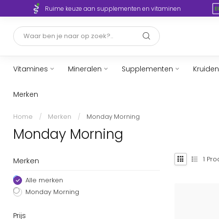
Ruime keuze aan supplementen en vitaminen
Vitamines
Mineralen
Supplementen
Kruiden
Merken
Home
/
Merken
/
Monday Morning
Monday Morning
1
Pro
Merken
Alle merken
Monday Morning
Prijs