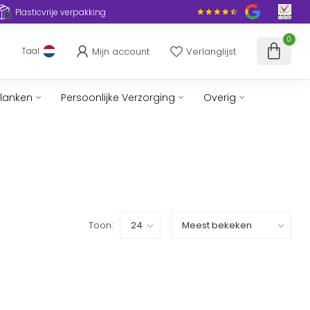
Plasticvrije verpakking
0
Mijn account
Verlanglijst
Taal
slanken
Persoonlijke Verzorging
Overig
Toon: