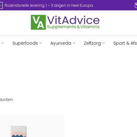
Razendsnelle levering, 1 – 3 dagen in heel Europa
Superfoods
Ayurveda
Zelfzorg
Sport & Af
ducten