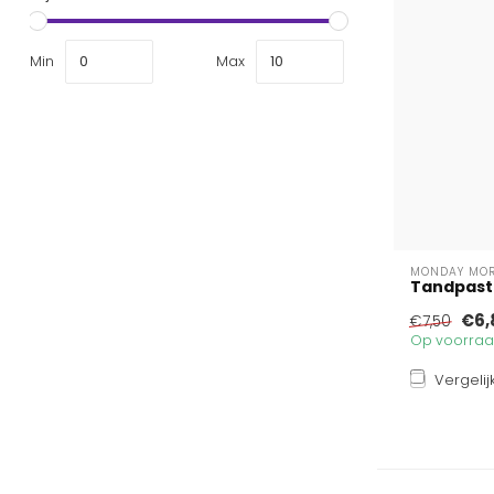
Min
Max
MONDAY MO
Tandpasta 
€6,
€7,50
Op voorraad
Vergelij