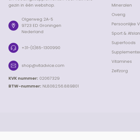
gezin in één webshop.
Mineralen
Overig
Olgerweg 2A-5
Persoonlijke 
9723 ED Groningen
Nederland
Sport & Afsla
Superfoods
+31-(0)85-1300990
Supplemente
Vitamines
shop@vitadvice.com
Zelfzorg
KVK nummer:
02067329
BTW-nummer:
NL8082.56.889B01