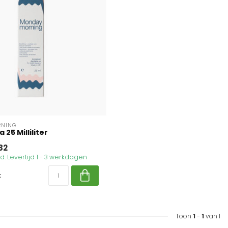
RNING
25 Milliliter
82
. Levertijd 1 - 3 werkdagen
k
Toon
1
-
1
van 1