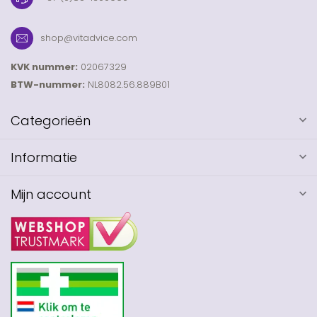
shop@vitadvice.com
KVK nummer:
02067329
BTW-nummer:
NL8082.56.889B01
Categorieën
Informatie
Mijn account