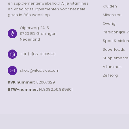
en supplementenwebshop! Al je vitamines
Kruiden
en voedingssupplementen voor het hele
gezin in één webshop.
Mineralen
Overig
Olgerweg 2A-5
Persoonlijke 
9723 ED Groningen
Nederland
Sport & Afsla
Superfoods
+31-(0)85-1300990
Supplemente
Vitamines
shop@vitadvice.com
Zelfzorg
KVK nummer:
02067329
BTW-nummer:
NL8082.56.889B01