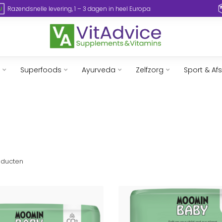
Razendsnelle levering, 1 – 3 dagen in heel Europa
Superfoods
Ayurveda
Zelfzorg
Sport & Af
ducten