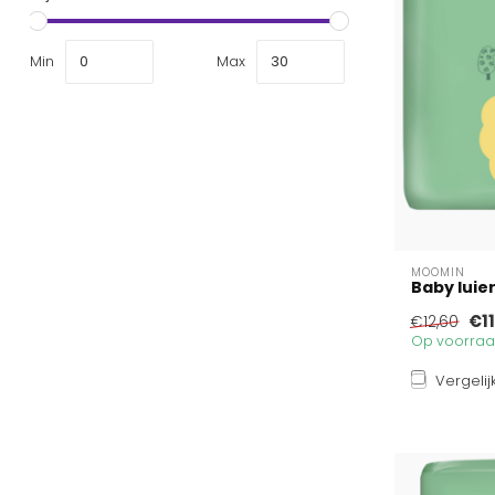
Min
Max
MOOMIN
Baby luie
€11
€12,60
Op voorraad
Vergelij