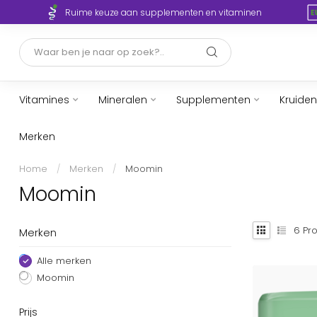
Ruime keuze aan supplementen en vitaminen
Vitamines
Mineralen
Supplementen
Kruiden
Merken
Home
/
Merken
/
Moomin
Moomin
6
Pro
Merken
Alle merken
Moomin
Prijs