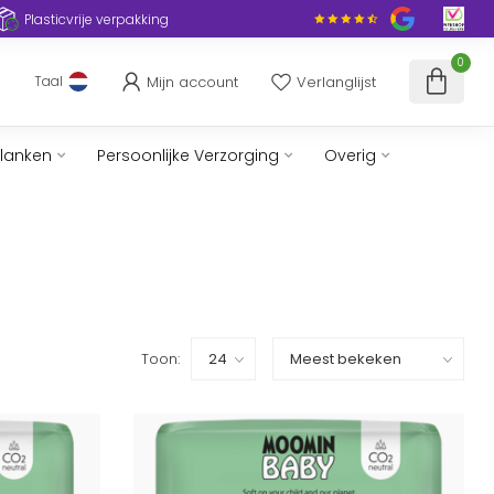
Plasticvrije verpakking
0
Mijn account
Verlanglijst
Taal
slanken
Persoonlijke Verzorging
Overig
Toon: