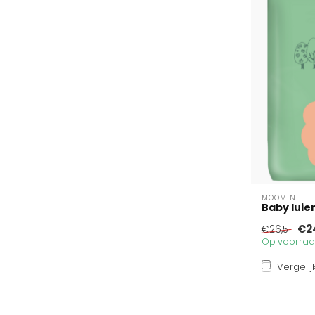
MOOMIN
Baby luie
€2
€26,51
Op voorraad
Vergelij