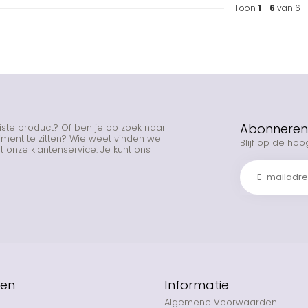
Toon
1
-
6
van 6
Abonneren 
uiste product? Of ben je op zoek naar
rtiment te zitten? Wie weet vinden we
Blijf op de hoo
 onze klantenservice. Je kunt ons
eën
Informatie
Algemene Voorwaarden