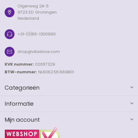
Olgerweg 2A-5
9723 ED Groningen
Nederland
+31-(0)85-1300990
shop@vitadvice.com
KVK nummer:
02067329
BTW-nummer:
NL8082.56.889B01
Categorieën
Informatie
Mijn account