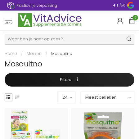
Plasticvrije verpakking
4.2
/5.0
0
MENU
Home
/
Merken
/
Mosquitno
Mosquitno
Filters