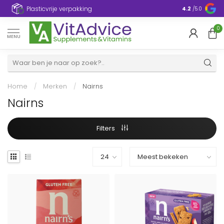
Plasticvrije verpakking
4.2
/5.0
0
MENU
Home
/
Merken
/
Nairns
Nairns
Filters