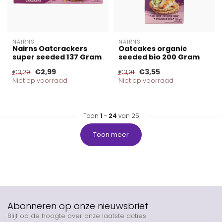
NAIRNS
NAIRNS
Nairns Oatcrackers
Oatcakes organic
super seeded 137 Gram
seeded bio 200 Gram
€2,99
€3,55
€3,29
€3,91
Niet op voorraad
Niet op voorraad
Toon
1
-
24
van 25
Toon meer
Abonneren op onze nieuwsbrief
Blijf op de hoogte over onze laatste acties