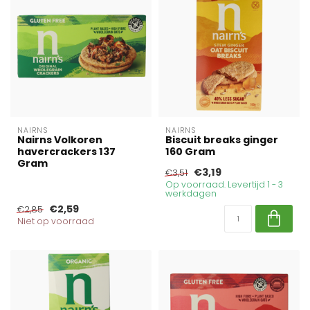
NAIRNS
NAIRNS
Nairns Volkoren
Biscuit breaks ginger
havercrackers 137
160 Gram
Gram
€3,19
€3,51
Op voorraad. Levertijd 1 - 3
werkdagen
€2,59
€2,85
Niet op voorraad