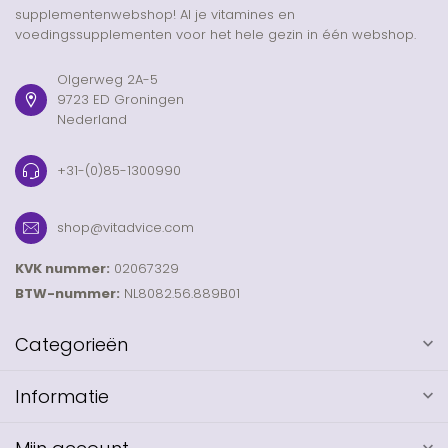
supplementenwebshop! Al je vitamines en
voedingssupplementen voor het hele gezin in één webshop.
Olgerweg 2A-5
9723 ED Groningen
Nederland
+31-(0)85-1300990
shop@vitadvice.com
KVK nummer:
02067329
BTW-nummer:
NL8082.56.889B01
Categorieën
Informatie