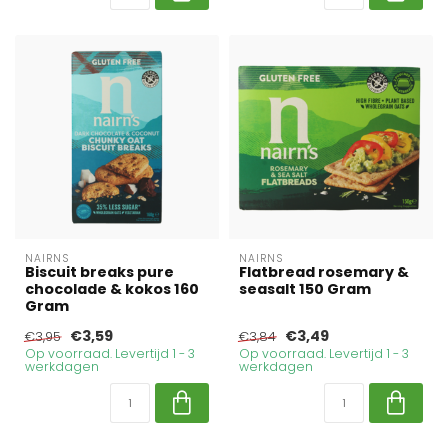
NAIRNS
NAIRNS
Biscuit breaks pure
Flatbread rosemary &
chocolade & kokos 160
seasalt 150 Gram
Gram
€3,59
€3,49
€3,95
€3,84
Op voorraad. Levertijd 1 - 3
Op voorraad. Levertijd 1 - 3
werkdagen
werkdagen