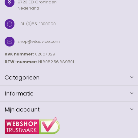
9723 ED Groningen
Nederland
+31-(0)85-1300990
shop@vitadvice.com
KVK nummer:
02067329
BTW-nummer:
NL8082.56.889B01
Categorieën
Informatie
Mijn account