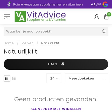
Razendsnelle
Ruime keuze aan supplementen en vitaminen
4.2
/5.0
Europa
0
MENU
Home
/
Merken
/
Natuurlijk.fit
Natuurlijk.fit
Filters
Geen producten gevonden!
GA VERDER MET WINKELEN