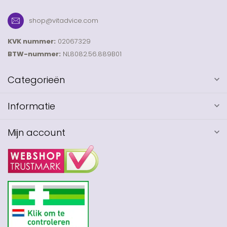
shop@vitadvice.com
KVK nummer:
02067329
BTW-nummer:
NL8082.56.889B01
Categorieën
Informatie
Mijn account