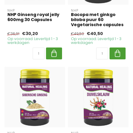
NHP
NHP
NHP Ginseng royal jelly
Bacopa met ginkgo
600mg 30 Capsules
biloba puur 60
Vegetarische capsules
€30,20
€40,50
€36,91
€49,50
Op voorraad. Levertijd 1 - 3
Op voorraad. Levertijd 1 - 3
werkdagen
werkdagen