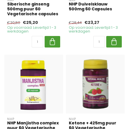
NHP
NHP
Siberische ginseng
NHP Duivelsklauw
500mg puur 60
500mg 60 Capsules
Vegetarische capsules
€25,20
€23,27
€30,80
€28,44
Op voorraad. Levertijd 1 - 3
Op voorraad. Levertijd 1 - 3
werkdagen
werkdagen
NHP
NHP
NHP Manjistha complex
Ketone + 425mg puur
puur 60 Vegetarische
60 Vegetarische