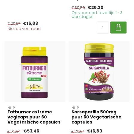
€25,20
€30,80
Op voorraad. Levertijd 1 - 3
werkdagen
€16,83
€20,57
Niet op voorraad
NHP
NHP
Fatburner extreme
Sarsaparilla 500mg
vegicaps puur 60
puur 60 Vegetarische
Vegetarische capsules
capsules
€53,46
€16,83
€65,34
€20,57