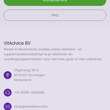
Klantenservice
FAQ
VitAdvice BV
Winkel in Nederlands oudste online vitamine- en
supplementenwebshop! Al je vitamines en
voedingssupplementen voor het hele gezin in één webshop.
Olgerweg 2A-5
9723 ED Groningen
Nederland
+31-(0)85-1300990
shop@vitadvice.com