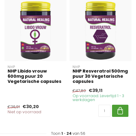
NHP
NHP
NHP Libido vrouw
NHP Resveratrol 500mg
600mg puur 20
puur 30 Vegetarische
Vegetarische capsules
capsules
€39,11
€47,80
Op voorraad. Levertijd 1 - 3
werkdagen
€30,20
€36,91
Niet op voorraad
Toon
1
-
24
van 56