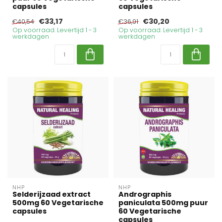
capsules
capsules
€33,17
€30,20
€40,54
€36,91
Op voorraad. Levertijd 1 - 3
Op voorraad. Levertijd 1 - 3
werkdagen
werkdagen
NHP
NHP
Selderijzaad extract
Andrographis
500mg 60 Vegetarische
paniculata 500mg puur
capsules
60 Vegetarische
capsules