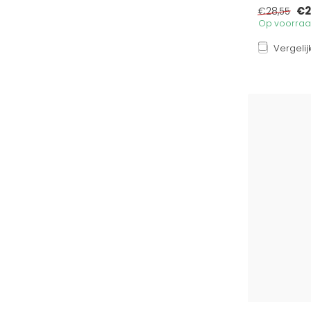
€2
€28,55
Op voorraad
Vergelij