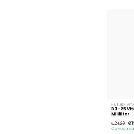
NUTURA VIT
D3 -25 Vi
Milliliter
€1
€24,20
Op voorraad