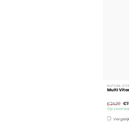
NUTURA VIT
Multi Vita
€1
€24,20
Op voorraad
Vergelij