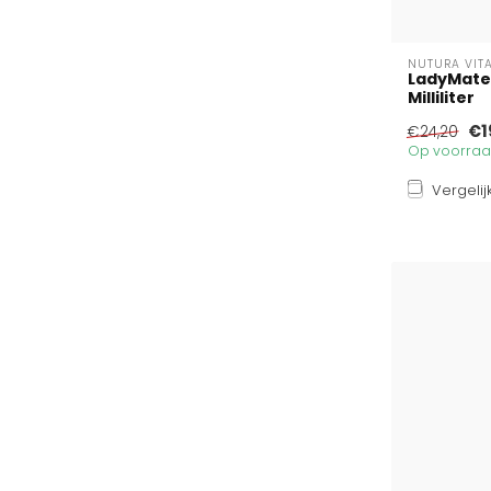
NUTURA VIT
LadyMate 
Milliliter
€1
€24,20
Op voorraad
Vergelij