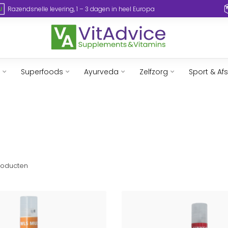
Razendsnelle levering, 1 – 3 dagen in heel Europa
Superfoods
Ayurveda
Zelfzorg
Sport & Af
oducten