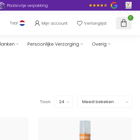
Plasticvrije verpakking
0
Mijn account
Verlanglijst
Taal
slanken
Persoonlijke Verzorging
Overig
Toon: