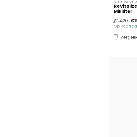
NUTURA VIT
ReVitaliz
Milliliter
€1
€24,20
Op voorraad
Vergelij