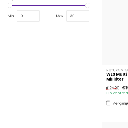
Min
Max
NUTURA VIT
WLS Multi
Milliliter
€1
€24,20
Op voorraad
Vergelij