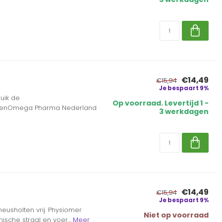
€14,49
€15,94
Je bespaart 9%
uik de
Op voorraad. Levertijd 1 -
rengenOmega Pharma Nederland
3 werkdagen
€14,49
€15,94
Je bespaart 9%
eusholten vrij. Physiomer
Niet op voorraad
sche straal en voer...
Meer