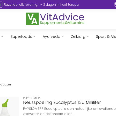
Razendsnelle levering, 1 – 3 dagen in heel Europa
Superfoods
Ayurveda
Zelfzorg
Sport & Af
ducten
PHYSIOMER
Neusspoeling Eucalyptus 135 Milliliter
PHYSIOMER® Eucalyptus is een natuurlijke ontzwellen
zeewater en essentiële oliën.