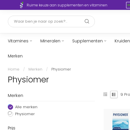
Ruime keuze aan supplementen en vitaminen
Vitamines
Mineralen
Supplementen
Kruiden
Merken
Home
/
Merken
/
Physiomer
Physiomer
9
Pro
Merken
Alle merken
Physiomer
Prijs