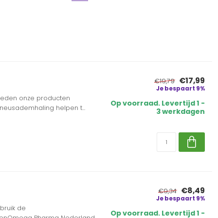
€17,99
€19,79
Je bespaart 9%
bieden onze producten
Op voorraad. Levertijd 1 -
neusademhaling helpen t...
3 werkdagen
€8,49
€9,34
Je bespaart 9%
bruik de
Op voorraad. Levertijd 1 -
rengenOmega Pharma Nederland