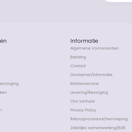
eën
Informatie
Algemene Voorwaarden
Betaling
Contact
Disclaimer/Informatie
Verzorging
Klantenservice
nken
Levering/Bezorging
Ons Verhaal
n
Privacy Policy
Retourprocedure/herroeping
Zakelijke samenwerking/B2B