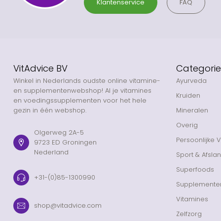
Klantenservice
FAQ
VitAdvice BV
Categori
Winkel in Nederlands oudste online vitamine-
Ayurveda
en supplementenwebshop! Al je vitamines
Kruiden
en voedingssupplementen voor het hele
gezin in één webshop.
Mineralen
Overig
Olgerweg 2A-5
Persoonlijke 
9723 ED Groningen
Nederland
Sport & Afsla
Superfoods
+31-(0)85-1300990
Supplemente
Vitamines
shop@vitadvice.com
Zelfzorg