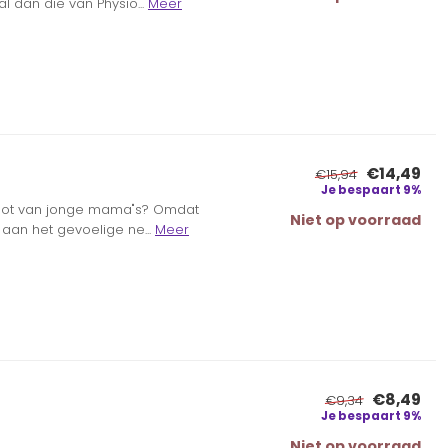
 dan die van Physio...
Meer
€14,49
€15,94
Je bespaart 9%
oot van jonge mama"s? Omdat
Niet op voorraad
 aan het gevoelige ne...
Meer
€8,49
€9,34
Je bespaart 9%
Niet op voorraad