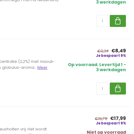
3 werkdagen
€8,49
€9,34
Je bespaart 9%
ntratie (2,2%) met niaouli-
Op voorraad. Levertijd 1 -
s globulus-aroma...
Meer
3 werkdagen
€17,99
€19,79
Je bespaart 9%
usholten vrij. Het wordt
Niet op voorraad