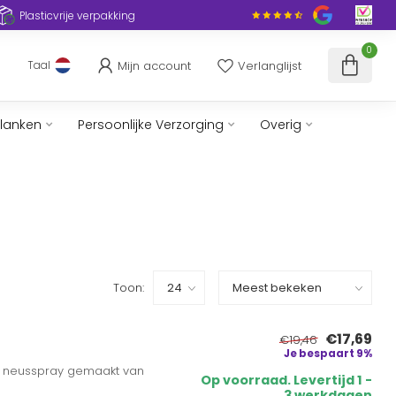
Plasticvrije verpakking
0
Mijn account
Verlanglijst
Taal
slanken
Persoonlijke Verzorging
Overig
Toon:
€17,69
€19,46
Je bespaart 9%
de neusspray gemaakt van
Op voorraad. Levertijd 1 -
3 werkdagen