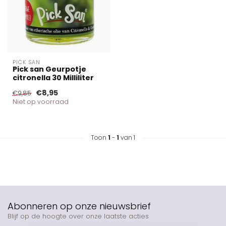
PICK SAN
Pick san Geurpotje
citronella 30 Milliliter
€8,95
€9,85
Niet op voorraad
Toon
1
-
1
van 1
Abonneren op onze nieuwsbrief
Blijf op de hoogte over onze laatste acties