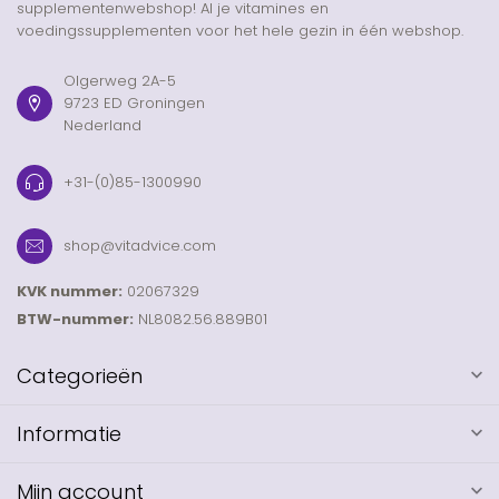
supplementenwebshop! Al je vitamines en
voedingssupplementen voor het hele gezin in één webshop.
Olgerweg 2A-5
9723 ED Groningen
Nederland
+31-(0)85-1300990
shop@vitadvice.com
KVK nummer:
02067329
BTW-nummer:
NL8082.56.889B01
Categorieën
Informatie
Mijn account