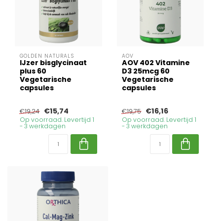
GOLDEN NATURALS
AOV
IJzer bisglycinaat
AOV 402 Vitamine
plus 60
D3 25mcg 60
Vegetarische
Vegetarische
capsules
capsules
€15,74
€16,16
€19,24
€19,75
Op voorraad. Levertijd 1
Op voorraad. Levertijd 1
- 3 werkdagen
- 3 werkdagen