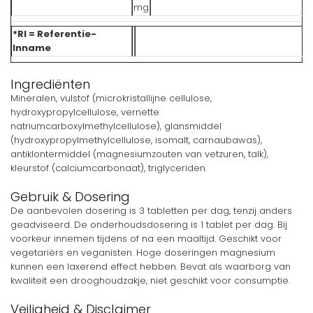
mg
*RI = Referentie-
Inname
Ingrediënten
Mineralen, vulstof (microkristallijne cellulose,
hydroxypropylcellulose, vernette
natriumcarboxylmethylcellulose), glansmiddel
(hydroxypropylmethylcellulose, isomalt, carnaubawas),
antiklontermiddel (magnesiumzouten van vetzuren, talk),
kleurstof (calciumcarbonaat), triglyceriden.
Gebruik & Dosering
De aanbevolen dosering is 3 tabletten per dag, tenzij anders
geadviseerd. De onderhoudsdosering is 1 tablet per dag. Bij
voorkeur innemen tijdens of na een maaltijd. Geschikt voor
vegetariërs en veganisten. Hoge doseringen magnesium
kunnen een laxerend effect hebben. Bevat als waarborg van
kwaliteit een drooghoudzakje, niet geschikt voor consumptie.
Veiligheid & Disclaimer