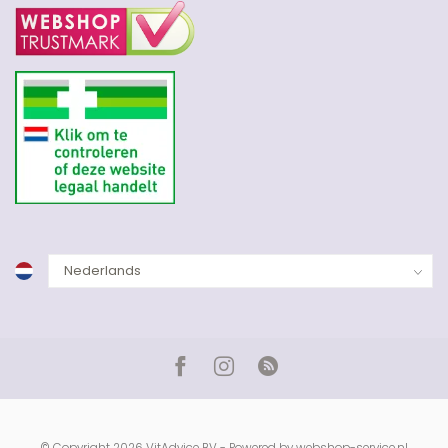
© Copyright 2026 VitAdvice BV - Powered by
webshop-service.nl