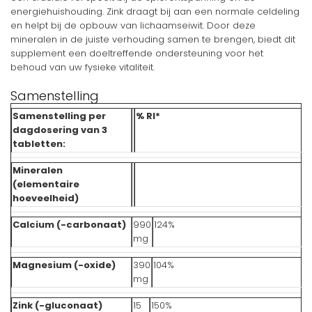
energiehuishouding. Zink draagt bij aan een normale celdeling
en helpt bij de opbouw van lichaamseiwit. Door deze
mineralen in de juiste verhouding samen te brengen, biedt dit
supplement een doeltreffende ondersteuning voor het
behoud van uw fysieke vitaliteit.
Samenstelling
Samenstelling per
% RI*
dagdosering van 3
tabletten:
Mineralen
(elementaire
hoeveelheid)
Calcium (-carbonaat)
990
124%
mg
Magnesium (-oxide)
390
104%
mg
Zink (-gluconaat)
15
150%