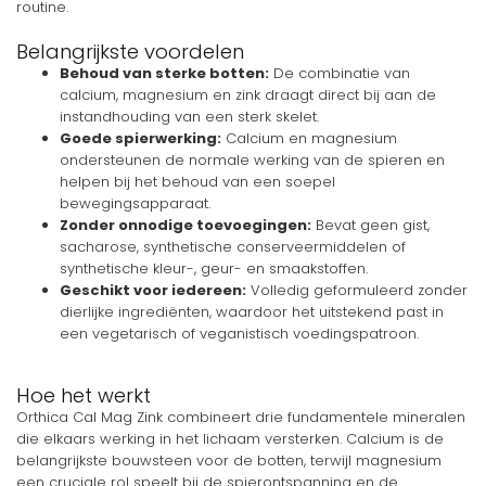
routine.
Belangrijkste voordelen
Behoud van sterke botten:
De combinatie van
calcium, magnesium en zink draagt direct bij aan de
instandhouding van een sterk skelet.
Goede spierwerking:
Calcium en magnesium
ondersteunen de normale werking van de spieren en
helpen bij het behoud van een soepel
bewegingsapparaat.
Zonder onnodige toevoegingen:
Bevat geen gist,
sacharose, synthetische conserveermiddelen of
synthetische kleur-, geur- en smaakstoffen.
Geschikt voor iedereen:
Volledig geformuleerd zonder
dierlijke ingrediënten, waardoor het uitstekend past in
een vegetarisch of veganistisch voedingspatroon.
Hoe het werkt
Orthica Cal Mag Zink combineert drie fundamentele mineralen
die elkaars werking in het lichaam versterken. Calcium is de
belangrijkste bouwsteen voor de botten, terwijl magnesium
een cruciale rol speelt bij de spierontspanning en de