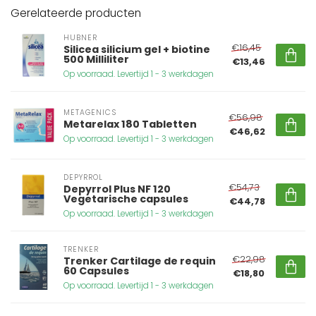
Gerelateerde producten
HUBNER
€16,45
Silicea silicium gel + biotine
500 Milliliter
€13,46
Op voorraad. Levertijd 1 - 3 werkdagen
METAGENICS
€56,98
Metarelax 180 Tabletten
€46,62
Op voorraad. Levertijd 1 - 3 werkdagen
DEPYRROL
€54,73
Depyrrol Plus NF 120
Vegetarische capsules
€44,78
Op voorraad. Levertijd 1 - 3 werkdagen
TRENKER
€22,98
Trenker Cartilage de requin
60 Capsules
€18,80
Op voorraad. Levertijd 1 - 3 werkdagen