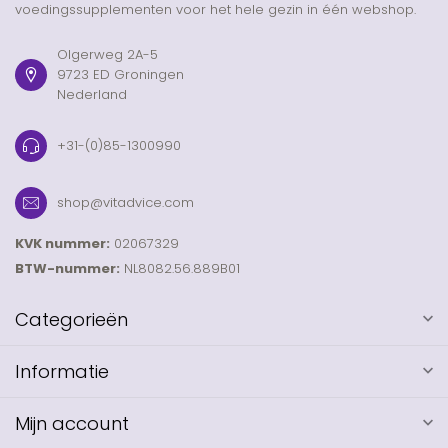
voedingssupplementen voor het hele gezin in één webshop.
Olgerweg 2A-5
9723 ED Groningen
Nederland
+31-(0)85-1300990
shop@vitadvice.com
KVK nummer:
02067329
BTW-nummer:
NL8082.56.889B01
Categorieën
Informatie
Mijn account