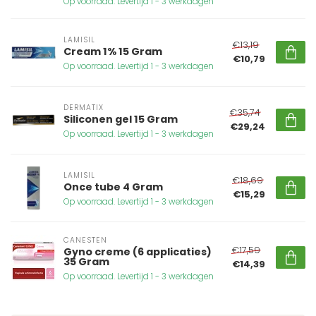
Op voorraad. Levertijd 1 - 3 werkdagen
LAMISIL
€13,19
Cream 1% 15 Gram
€10,79
Op voorraad. Levertijd 1 - 3 werkdagen
DERMATIX
€35,74
Siliconen gel 15 Gram
€29,24
Op voorraad. Levertijd 1 - 3 werkdagen
LAMISIL
€18,69
Once tube 4 Gram
€15,29
Op voorraad. Levertijd 1 - 3 werkdagen
CANESTEN
€17,59
Gyno creme (6 applicaties)
35 Gram
€14,39
Op voorraad. Levertijd 1 - 3 werkdagen