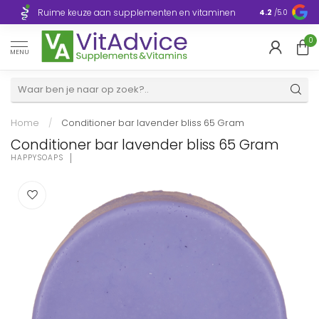
Razendsnelle
Ruime keuze aan supplementen en vitaminen
4.2
/5.0
Europa
0
MENU
Home
/
Conditioner bar lavender bliss 65 Gram
Conditioner bar lavender bliss 65 Gram
HAPPYSOAPS