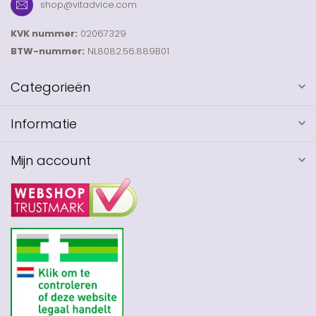
shop@vitadvice.com
KVK nummer:
02067329
BTW-nummer:
NL8082.56.889B01
Categorieën
Informatie
Mijn account