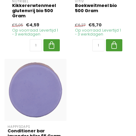
NUTRIBEL
VITIV
Kikkererwtenmeel
Boekweitmeel bio
glutenvrij bio 500
500 Gram
Gram
€4,59
€5,70
€5,05
€6,27
Op voorraad. Levertijd 1
Op voorraad. Levertijd 1
- 3 werkdagen
- 3 werkdagen
HAPPYSOAPS
Conditioner bar