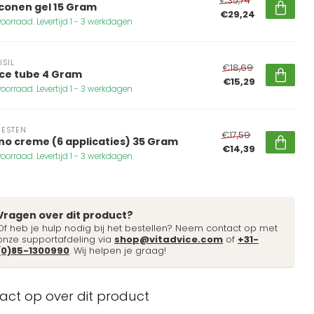
€35,74
iconen gel 15 Gram
€29,24
oorraad. Levertijd 1 - 3 werkdagen
ISIL
€18,69
ce tube 4 Gram
€15,29
oorraad. Levertijd 1 - 3 werkdagen
ESTEN
€17,59
no creme (6 applicaties) 35 Gram
€14,39
oorraad. Levertijd 1 - 3 werkdagen
Vragen over dit product?
Of heb je hulp nodig bij het bestellen? Neem contact op met
onze supportafdeling via
shop@vitadvice.com
of
+31-
(0)85-1300990
. Wij helpen je graag!
ct op over dit product