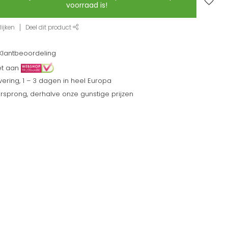
voorraad is!
ijken
Deel dit product
Klantbeoordeling
et aan
ering, 1 – 3 dagen in heel Europa
sprong, derhalve onze gunstige prijzen