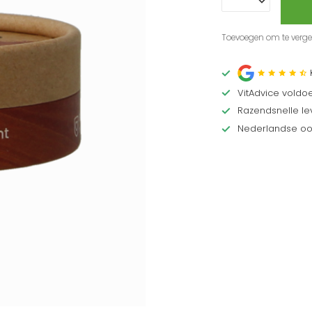
Toevoegen om te vergel
VitAdvice voldo
Razendsnelle lev
Nederlandse oor