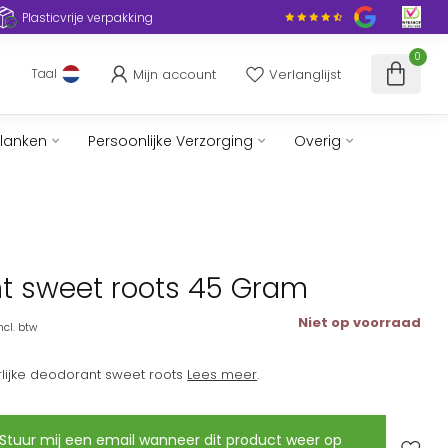
Plasticvrije verpakking
0
Mijn account
Verlanglijst
Taal
slanken
Persoonlijke Verzorging
Overig
t sweet roots 45 Gram
Niet op voorraad
ncl. btw
ijke deodorant sweet roots
Lees meer
.
Stuur mij een email wanneer dit product weer op