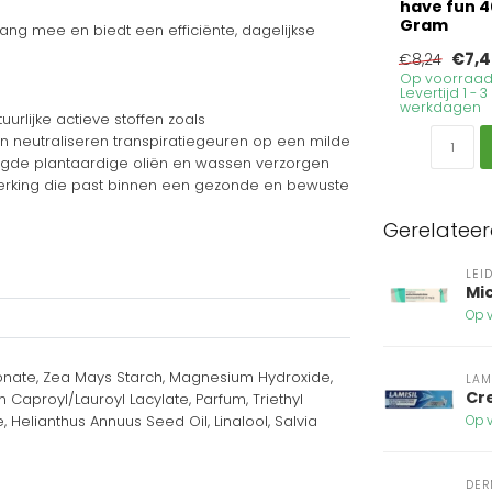
have fun 4
Gram
ng mee en biedt een efficiënte, dagelijkse
€7,4
€8,24
Op voorraad
Levertijd 1 - 3
werkdagen
rlijke actieve stoffen zoals
 neutraliseren transpiratiegeuren op een milde
voegde plantaardige oliën en wassen verzorgen
 werking die past binnen een gezonde en bewuste
Gerelatee
LEI
Mi
Op v
bonate, Zea Mays Starch, Magnesium Hydroxide,
LAM
Cr
 Caproyl/Lauroyl Lacylate, Parfum, Triethyl
Helianthus Annuus Seed Oil, Linalool, Salvia
Op v
DER