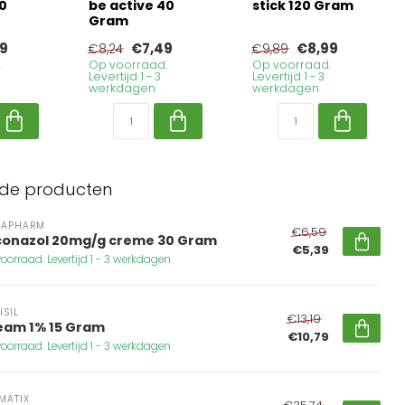
0
be active 40
stick 120 Gram
Gram
9
€7,49
€8,99
€8,24
€9,89
.
Op voorraad.
Op voorraad.
Levertijd 1 - 3
Levertijd 1 - 3
werkdagen
werkdagen
rde producten
DAPHARM
€6,59
conazol 20mg/g creme 30 Gram
€5,39
oorraad. Levertijd 1 - 3 werkdagen
ISIL
€13,19
eam 1% 15 Gram
€10,79
oorraad. Levertijd 1 - 3 werkdagen
MATIX