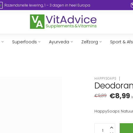
Razendsnelle levering, 1 – 3 dagen in heel Europa
Superfoods
Ayurveda
Zelfzorg
Sport & Af
HAPPYSOAPS
Deodoran
€8,99
€9,89
I
HappySoaps Natuurl