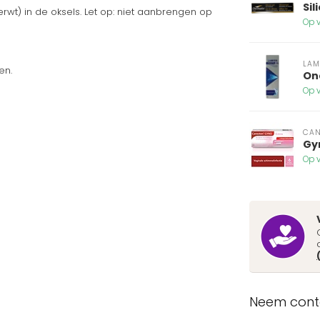
Sil
rwt) in de oksels. Let op: niet aanbrengen op
Op v
LAM
en.
On
Op v
CAN
Gy
Op v
Neem conta