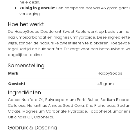
hele gezin.
Zuinig in gebruik:
Een compacte pot van 45 gram gaat la
verzorging.
Hoe het werkt
De HappySoaps Deodorant Sweet Roots werkt op basis van natuu
natriumbicarbonaat en magnesiumhydroxide. Deze ingrediënten
wijze, zonder de natuurlijke zweetklieren te blokkeren. Toege
tegelijkertijd de huidbarrière. Dit zorgt voor een betrouwbare
dagelijkse routine.
Samenstelling
Merk
HappySoaps
Gewicht
45 gram
Ingrediënten
Cocos Nucifera Oil, Butyrospermum Parkii Butter, Sodium Bicar
Cellulose, Helianthus Annuus Seed Cera, Zinc Ricinoleate, Sodium
Citrate, Magnesium Carbonate Hydroxide, Tocopherol, Limonene, 
Officinalis Oil, Citronellol.
Gebruik & Dosering