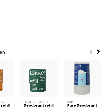
ven
ANY
LEKKER COMPANY
PURE
refill
Deodorant refill
Pure Deodorant