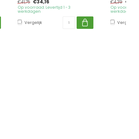
€34,16
€3,5
€41,75
€4,39
Op voorraad. Levertijd 1 - 3
Op voorraad. Le
werkdagen
werkdagen
Vergelijk
Vergelijk