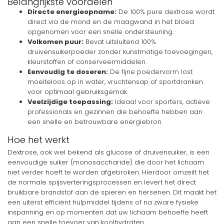
Belangrijkste voordelen
Directe energieopname:
De 100% pure dextrose wordt
direct via de mond en de maagwand in het bloed
opgenomen voor een snelle ondersteuning.
Volkomen puur:
Bevat uitsluitend 100%
druivensuikerpoeder zonder kunstmatige toevoegingen,
kleurstoffen of conserveermiddelen.
Eenvoudig te doseren:
De fijne poedervorm lost
moeiteloos op in water, vruchtensap of sportdranken
voor optimaal gebruiksgemak.
Veelzijdige toepassing:
Ideaal voor sporters, actieve
professionals en gezinnen die behoefte hebben aan
een snelle en betrouwbare energiebron.
Hoe het werkt
Dextrose, ook wel bekend als glucose of druivensuiker, is een
eenvoudige suiker (monosaccharide) die door het lichaam
niet verder hoeft te worden afgebroken. Hierdoor omzeilt het
de normale spijsverteringsprocessen en levert het direct
bruikbare brandstof aan de spieren en hersenen. Dit maakt het
een uiterst efficiënt hulpmiddel tijdens of na zware fysieke
inspanning en op momenten dat uw lichaam behoefte heeft
aan een snelle toevoer van koolhydraten.