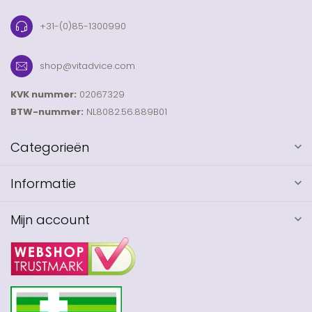
+31-(0)85-1300990
shop@vitadvice.com
KVK nummer:
02067329
BTW-nummer:
NL8082.56.889B01
Categorieën
Informatie
Mijn account