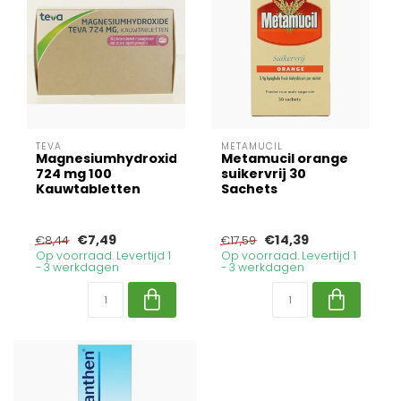
TEVA
METAMUCIL
Magnesiumhydroxide
Metamucil orange
724 mg 100
suikervrij 30
Kauwtabletten
Sachets
€7,49
€14,39
€8,44
€17,59
Op voorraad. Levertijd 1
Op voorraad. Levertijd 1
- 3 werkdagen
- 3 werkdagen