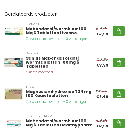
Gerelateerde producten
LIVSANE
€9,99
Mebendazol/wormkuur 100
Mg 6 Tabletten Livsane
€7,99
Op voorraad. Levertijd 1 - 3 werkdagen
SANIAS
Sanias Mebendazol anti-
€9,99
wormtabletten 100mg 6
€7,99
Tabletten
Niet op voorraad
TEVA
€8,44
Magnesiumhydroxide 724 mg
100 Kauwtabletten
€7,49
Op voorraad. Levertijd 1 - 3 werkdagen
HEALTHYPHARM
€9,99
Mebendazol/wormkuur 100
Mg 6 Tabletten Healthypharm
€7,99