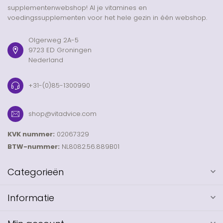
supplementenwebshop! Al je vitamines en
voedingssupplementen voor het hele gezin in één webshop.
Olgerweg 2A-5
9723 ED Groningen
Nederland
+31-(0)85-1300990
shop@vitadvice.com
KVK nummer:
02067329
BTW-nummer:
NL8082.56.889B01
Categorieën
Informatie