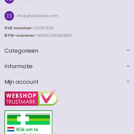
shop@vitadvice.com
KVK nummer:
02067329
BTW-nummer:
NL8082.56.889B01
Categorieën
Informatie
Mijn account