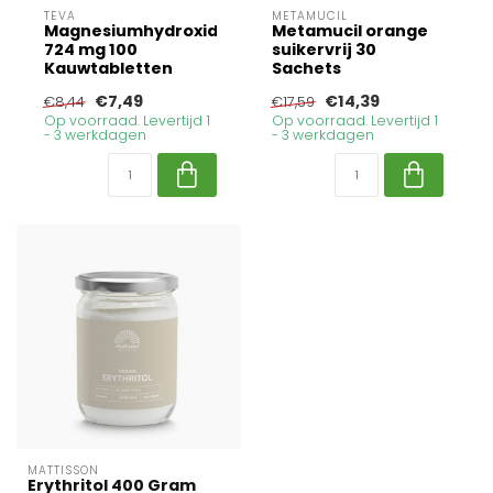
TEVA
METAMUCIL
Magnesiumhydroxide
Metamucil orange
724 mg 100
suikervrij 30
Kauwtabletten
Sachets
€7,49
€14,39
€8,44
€17,59
Op voorraad. Levertijd 1
Op voorraad. Levertijd 1
- 3 werkdagen
- 3 werkdagen
MATTISSON
Erythritol 400 Gram