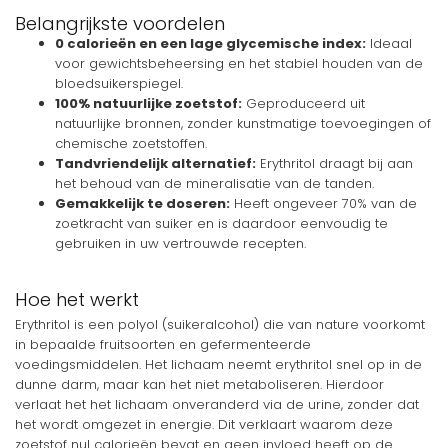
Belangrijkste voordelen
0 calorieën en een lage glycemische index:
Ideaal
voor gewichtsbeheersing en het stabiel houden van de
bloedsuikerspiegel.
100% natuurlijke zoetstof:
Geproduceerd uit
natuurlijke bronnen, zonder kunstmatige toevoegingen of
chemische zoetstoffen.
Tandvriendelijk alternatief:
Erythritol draagt bij aan
het behoud van de mineralisatie van de tanden.
Gemakkelijk te doseren:
Heeft ongeveer 70% van de
zoetkracht van suiker en is daardoor eenvoudig te
gebruiken in uw vertrouwde recepten.
Hoe het werkt
Erythritol is een polyol (suikeralcohol) die van nature voorkomt
in bepaalde fruitsoorten en gefermenteerde
voedingsmiddelen. Het lichaam neemt erythritol snel op in de
dunne darm, maar kan het niet metaboliseren. Hierdoor
verlaat het het lichaam onveranderd via de urine, zonder dat
het wordt omgezet in energie. Dit verklaart waarom deze
zoetstof nul calorieën bevat en geen invloed heeft op de