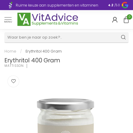
Razendsnelle
Ruime keuze aan supplementen en vitaminen
4.2
/5.0
Europa
0
MENU
Home
/
Erythritol 400 Gram
Erythritol 400 Gram
MATTISSON