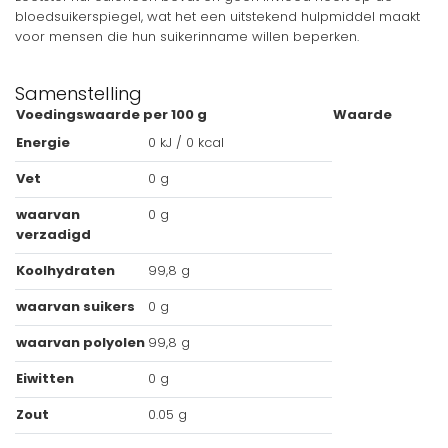
bloedsuikerspiegel, wat het een uitstekend hulpmiddel maakt
voor mensen die hun suikerinname willen beperken.
Samenstelling
Voedingswaarde per 100 g
Waarde
Energie
0 kJ / 0 kcal
Vet
0 g
waarvan
0 g
verzadigd
Koolhydraten
99,8 g
waarvan suikers
0 g
waarvan polyolen
99,8 g
Eiwitten
0 g
Zout
0.05 g