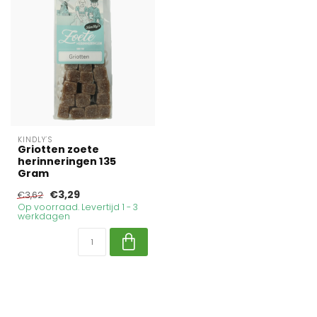
KINDLY'S
Griotten zoete
herinneringen 135
Gram
€3,29
€3,62
Op voorraad. Levertijd 1 - 3
werkdagen