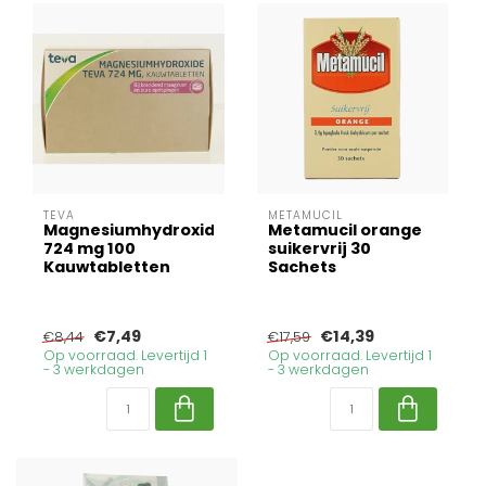
TEVA
METAMUCIL
Magnesiumhydroxide
Metamucil orange
724 mg 100
suikervrij 30
Kauwtabletten
Sachets
€7,49
€14,39
€8,44
€17,59
Op voorraad. Levertijd 1
Op voorraad. Levertijd 1
- 3 werkdagen
- 3 werkdagen