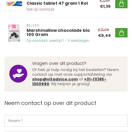
€1,49
Classic tablet 47 gram 1 Rol
€1,35
Niet op voorraad
BELVAS
€6,04
Marshmallow chocolade bio
100 Gram
€5,49
Op voorraad. Levertijd 1 - 3 werkdagen
Vragen over dit product?
Of heb je hulp nodig bij het bestellen? Neem
contact op met onze supportafdeling via
shop@vitadvice.com
of
+31-(0)85-
1300990
. Wij helpen je graag!
Neem contact op over dit product