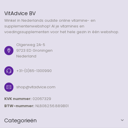
VitAdvice BV
Winkel in Nederlands oudste online vitamine- en
supplementenwebshop! Al je vitamines en
voedingssupplementen voor het hele gezin in één webshop.
Olgerweg 2A-5
9723 ED Groningen
Nederland
+31-(0)85-1300990
shop@vitadvice.com
KVK nummer:
02067329
BTW-nummer:
NL8082.56.889B01
Categorieën