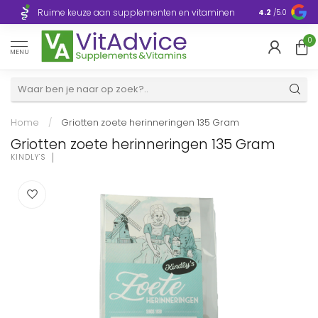
Razendsnelle
Ruime keuze aan supplementen en vitaminen
4.2
/5.0
Europa
0
MENU
Home
/
Griotten zoete herinneringen 135 Gram
Griotten zoete herinneringen 135 Gram
KINDLY'S