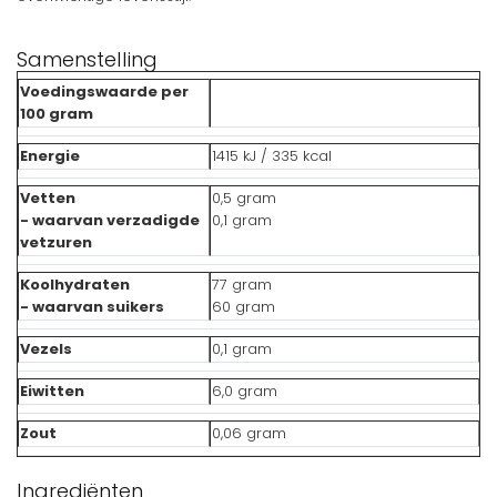
Samenstelling
Voedingswaarde per
100 gram
Energie
1415 kJ / 335 kcal
Vetten
0,5 gram
- waarvan verzadigde
0,1 gram
vetzuren
Koolhydraten
77 gram
- waarvan suikers
60 gram
Vezels
0,1 gram
Eiwitten
6,0 gram
Zout
0,06 gram
Ingrediënten