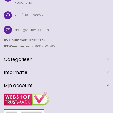
Nederland
+31-(0)85-1300990
shop@vitadvice.com
KVK nummer:
02067329
BTW-nummer:
NL8082.56.889B01
Categorieën
Informatie
Mijn account