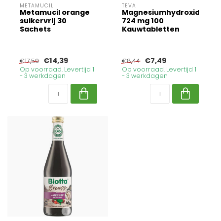
METAMUCIL
TEVA
Metamucil orange
Magnesiumhydroxide
suikervrij 30
724 mg 100
Sachets
Kauwtabletten
€14,39
€7,49
€17,59
€8,44
Op voorraad. Levertijd 1
Op voorraad. Levertijd 1
- 3 werkdagen
- 3 werkdagen