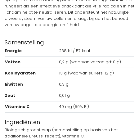
fungeert als een effectieve antioxidant die vrije radicalen in het
lichaam helpt te neutraliseren. Dit ondersteunt het natuurlijke
afweersysteem van uw cellen en draagt bij aan het behoud
van uw dagelijkse energie en fitheid.
Samenstelling
Energie
238 kJ / 57 kcal
Vetten
0,2 g (waarvan verzadigd: 0 g)
Koolhydraten
13 g (waarvan suikers: 12 g)
Eiwitten
0,3 g
Zout
0,01 g
Vitamine C
40 mg (50% RI)
Ingrediënten
Biologisch groentesap (samenstelling op basis van het
traditionele Breuss-recept), vitamine C.