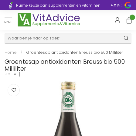
Razendsnelle
Ruime keuze aan supplementen en vitaminen
4.2
/5.0
Europa
0
MENU
Home
/
Groentesap antioxidanten Breuss bio 500 Milliliter
Groentesap antioxidanten Breuss bio 500
Milliliter
BIOTTA